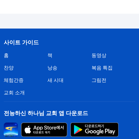
다. 허약한 사람, 실제로 병이 있는 사람은 물론 이미
알고 있거나 잠재하고 있는 병이 있는 사람도 있다.
이들은 자신의 이런 실제적인 고충의 존재로 인해 부
정적 정서에 빠져 근심하고 염려하며 걱정한다. …
사이트 가이드
병을 앓고 있는 사람은 늘 이렇게 생각한다. ‘아, 내
본분을 제대로 이행하고 싶은 의지는 있어. 그렇지만
홈
책
동영상
원래부터 내게 병이 있으니 하나님께 보호해 달라고
찬양
낭송
복음 특집
간구해야지. 하나님께서 보호해 주시면 걱정이 안 되
체험간증
새 시대
그림전
는데, 본분을 이행하다 지치면 병이 재발하지 않을
까? 정말 재발하면 어쩌지? 만일 병원에 입원해서
교회 소개
수술을 받아야 한다면 난 돈이 없어. 빚을 내서라도
치료하지 않으면 병세가 악화하지 않을까? 악화하면
전능하신 하나님 교회 앱 다운로드
죽는 것은 아닐까? 이런 죽음을 정상적인 죽음이라
고 할 수 있을까? 정말 죽고 나면 생전에 내가 이행했