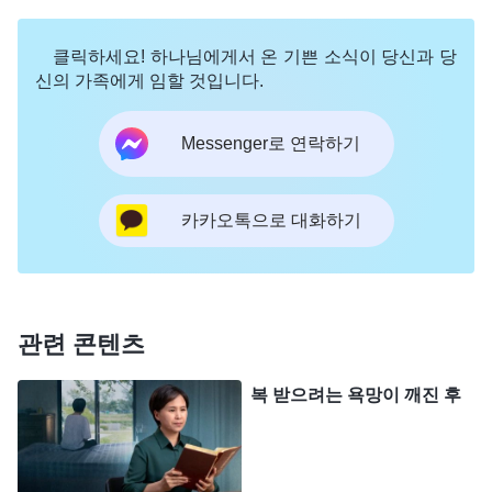
음 창고에 빠진 것처럼 차갑게 식었습니다. 그저 많
클릭하세요! 하나님에게서 온 기쁜 소식이 당신과 당
이 쉬고 몸을 많이 돌보고 싶었고, 육적으로 덜 고생
신의 가족에게 임할 것입니다.
하고 싶었습니다. 그 뒤로 한 이웃이 저와 같은 병을
앓다가 죽었다는 소식을 듣고 저는 더욱 겁이 났습니
Messenger로 연락하기
다. ‘나도 언제 그 사람처럼 갈지 몰라. 만약 지금 죽
는다면 몇 년간 본분을 이행하며 고생하고 대가를 치
카카오톡으로 대화하기
른 일이 모두 헛수고가 되는 거잖아? 구원받을 수 없
는 것은 물론이고 힘쓰며 살아남을 기회도 사라지겠
구나.’ 제 병만 생각하면 밥도 넘어가지 않고 잠도 오
관련 콘텐츠
지 않았습니다. 근심과 염려, 걱정 속에 사느라 마음
이 너무 괴로웠습니다. 저는 하나님께 기도드렸습니
복 받으려는 욕망이 깨진 후
다. ‘하나님, 제 건강이 날로 악화되어 늘 불안한 심정
으로 살고 있습니다. 옳지 않다는 것은 알겠는데 어
떻게 해결하면 좋을지 모르겠습니다. 또 이 병을 당