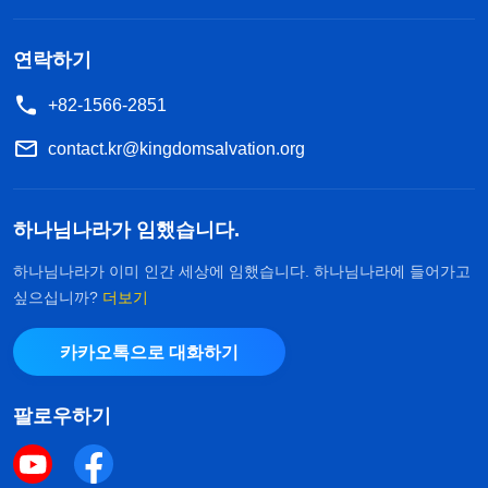
던 본분을 하나님께서 기억하시려나? 이걸 선행이라
고 할 수 있고, 구원받았다고 할 수 있을까?’ 또 병에
연락하기
걸린 것을 알고 있는 사람들, 다시 말해 자기에게 실
+82-1566-2851
재하는 병이 있다는 것을 아는 사람도 있다. 예컨대
위장병, 요퇴동통, 관절염, 류머티즘, 피부병, 부인병,
contact.kr@kingdomsalvation.org
간 질환, 고혈압, 심장병 등 말이다. ‘계속 본분을 이
행하면 하나님 집에서 이 병을 치료해 줄까? 병세가
하나님나라가 임했습니다.
악화하면 내 본분 이행에 영향을 줄 텐데, 하나님이
하나님나라가 이미 인간 세상에 임했습니다. 하나님나라에 들어가고
치료해 주실까? 남들은 하나님을 믿고 완쾌되었다는
싶으십니까?
더보기
데 내 병도 나을 수 있으려나? 하나님이 남들에게 은
카카오톡으로 대화하기
총을 베푸신 것처럼 내 병도 치료해 주실까? 내가 충
성을 다해 본분을 이행하면 하나님이 치료해 주실 거
팔로우하기
야. 내가 일방적으로 하나님께 치료해 달라고 간구해
도 하나님이 치료해 주시지 않으면 난 어쩌지?’ 이런