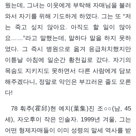
웠는데, 그녀는 이웃에게 부탁해 자매님을 불러
와서 자기를 위해 기도하게 하였다. 그는 또 “저
는 죽고 싶지 않아요. 아직도 할 일이 많아
요……”라고 말했는데, 말하다 말을 하지 못하
였다. 그 즉시 병원으로 옮겨 응급처치했지만
이튿날 아침에 일순간 황천길로 갔다. 자기의
목숨도 지키지도 못하면서 다른 사람에게 담보
해주겠다니, 정말로 악인은 부끄러운 줄도 모른
다!
78 훠추(霍邱)현 예지(葉集)진 조○○(남, 45
세), 자오후이 작은 인솔자. 1999년 겨울, 그는
어떤 형제자매들이 이미 성령의 말세 역사를 받