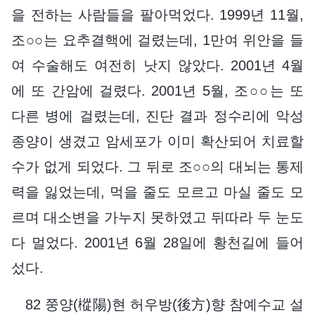
을 전하는 사람들을 팔아먹었다. 1999년 11월,
조○○는 요추결핵에 걸렸는데, 1만여 위안을 들
여 수술해도 여전히 낫지 않았다. 2001년 4월
에 또 간암에 걸렸다. 2001년 5월, 조○○는 또
다른 병에 걸렸는데, 진단 결과 정수리에 악성
종양이 생겼고 암세포가 이미 확산되어 치료할
수가 없게 되었다. 그 뒤로 조○○의 대뇌는 통제
력을 잃었는데, 먹을 줄도 모르고 마실 줄도 모
르며 대소변을 가누지 못하였고 뒤따라 두 눈도
다 멀었다. 2001년 6월 28일에 황천길에 들어
섰다.
82 쭝양(樅陽)현 허우방(後方)향 참예수교 설