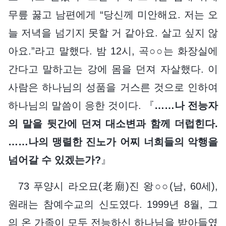
무릎 꿇고 남편에게 “당신께 미안해요. 저는 오
늘 저녁을 넘기지 못할 거 같아요. 살고 싶지 않
아요.”라고 말했다. 밤 12시, 곡○○는 화장실에
간다고 말하고는 강에 몸을 던져 자살했다. 이
사람은 하나님의 성품을 거스른 것으로 인하여
하나님의 말씀이 응한 것이다. 『
……나 전능자
의 말을 뒷간에 던져 대소변과 함께 더럽힌다.
……나의 맹렬한 진노가 어찌 너희들의 악행을
넘어갈 수 있겠는가?
』
73 푸양시 라오묘(老廟)진 왕○○(남, 60세),
원래는 참예수교의 신도였다. 1999년 8월, 그
의 온 가족이 모두 전능하신 하나님을 받아들였