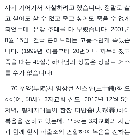
까지 기어가서 자살하려고 했습니다. 정말로 살
고 싶어도 살 수 없고 죽고 싶어도 죽을 수 없게
되었는데, 온갖 추태를 다 부렸습니다. 2001년
8월 15일, 결국 큰며느리는 고통스럽게 죽었습
니다. (1999년 여름부터 20번이나 까무러쳤고
죽을 때는 49살.) 하나님의 성품은 정말로 거스
를 수가 없습니다!」
70 푸양(阜陽)시 잉상현 산스푸(三十鋪)향 오
○○(여, 58세), 3자교회 신도. 2012년 12월 5일
저녁, 형제자매들이 한창 따방훙(大幇轟)하여
복음을 전하고 있는데, 오○○는 3자교회의 사람
과 함께 현지 파출소와 연합하여 복음을 전하는