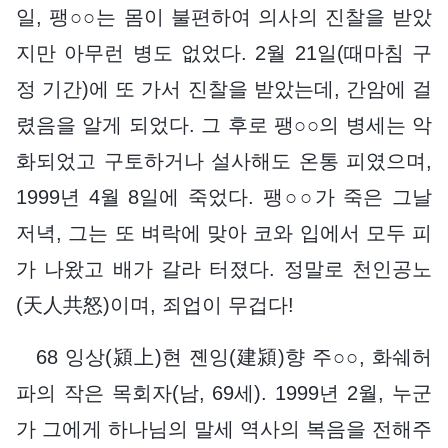
일, 팽○○는 몸이 불편하여 의사의 진찰을 받았
지만 아무런 병도 없었다. 2월 21일(때마침 구
정 기간)에 또 가서 진찰을 받았는데, 간암에 걸
렸음을 알게 되었다. 그 후로 팽○○의 병세는 악
화되었고 구토하거나 설사해도 온통 피였으며,
1999년 4월 8일에 죽었다. 팽○○가 죽은 그날
저녁, 그는 또 벼락에 맞아 코와 입에서 모두 피
가 나왔고 배가 갈라 터졌다. 정말로 천인공노
(天人共怒)이며, 죄업이 무겁다!
68 잉상(潁上)현 졘잉(建潁)향 주○○, 화쉐허
파의 작은 목회자(남, 69세). 1999년 2월, 누군
가 그에게 하나님의 말세 역사의 복음을 전해주