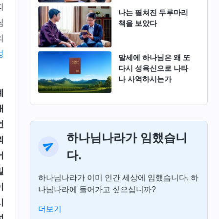
피
나는 펼쳐진 두루마리
님
책을 보았다
의
성
말세에 하나님은 왜 또
다시 성육신으로 나타
나 사역하시는가
예
내
언
하나님나라가 임했습니
뢰
다.
어
밀
하나님나라가 이미 인간 세상에 임했습니다. 하
이
나님나라에 들어가고 싶으십니까?
시
더보기
성