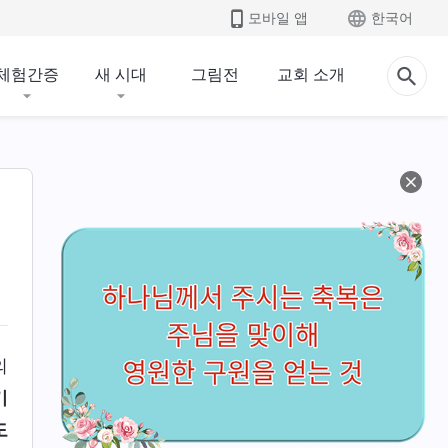
모바일 앱
한국어
체험간증
새 시대
그림전
교회 소개
의
기
도