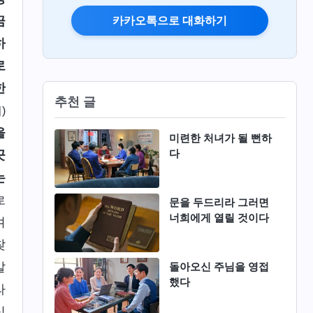
금
카카오톡으로 대화하기
하
로
한
추천 글
)
을
미련한 처녀가 될 뻔하
다
곳
는
로
문을 두드리라 그러면
너희에게 열릴 것이다
켜
찾
발
돌아오신 주님을 영접
했다
라
식