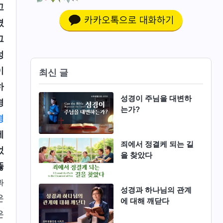
고
겼
그
성
이
최신 글
하
성경이 주님을 대변하
경
는가?
경
에
죄에서 정결케 되는 길
었
을 찾았다
뚫
과
성경과 하나님의 관계
은
에 대해 깨닫다
은