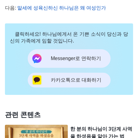
다. 하나님의 영은 누구이냐? 바로
성령
아니더냐?
다음:
말세에 성육신하신 하나님은 왜 여성인가
예수에게 역사한 분은 성령 아니더냐? 성령(하나님
의 영)이 역사한 것이 아니라면 그가 행한 사역이 하
나님 자신을 대변할 수 있겠느냐?
』
(＜말씀ㆍ1권 하
클릭하세요! 하나님에게서 온 기쁜 소식이 당신과 당
신의 가족에게 임할 것입니다.
나님의 현현과 사역ㆍ삼위일체의 하나님이 존재하는가?＞
하나님은 확실하고 명확하게 말씀하셨습니
중에서)
Messenger로 연락하기
다. 하나님은 유일하신 참하나님으로, 하나님의 영은
한 분뿐이고, 하나님의 위격 역시 하나뿐입니다. 성
카카오톡으로 대화하기
부, 성자, 성령으로 이루어진 세 위격이란 말은 아예
존재하지 않습니다. 하나님께서 성육신해 예수님이
되시기 전에는 성자라는 말이 없었습니다. 하나님의
영, 즉 성령만이 계셨죠. 하나님께서 천지 만물을 창
관련 콘텐츠
조하신 건, 하나님의 영이 말씀으로 창조하신 것입니
한 분의 하나님이 3단계 사역
다. 그렇다면 하나님의 영은 유일하신 참하나님이 아
을 하셨음을 알아 가는 법