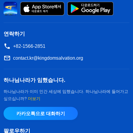
류, 그리고 종교계가 삼위일체라는 그릇된 주장을 만
들어낸 거죠. 여기서 알 수 있듯이, 삼위일체라는 말
은 성립되지 않습니다. 순전히 사람의 관념과 상상에
서 나온 것으로 2천 년간 종교계가 주장해 온 가장 그
연락하기
릇된 설입니다. 이 주장이 얼마나 많은 사람을 미혹
+82-1566-2851
하고 해쳤는지 모릅니다.
contact.kr@kingdomsalvation.org
그렇다면 누군가는 이렇게 말할 것입니다. “그럼
성령은 왜 예수님을 ‘사랑하는 아들’이라고 증거하시
하나님나라가 임했습니다.
고, 예수님 역시 여러 차례 기도하며 하늘에 계신 하
하나님나라가 이미 인간 세상에 임했습니다. 하나님나라에 들어가고
나님을 아버지라 부르신 건가요? 이건 어떻게 된 건
싶으십니까?
더보기
가요?” 이 질문에 대해, 전능하신 하나님은 어떻게 말
씀하시는지 함께 보도록 하죠. 전능하신 하나님께서
카카오톡으로 대화하기
말씀하셨습니다. 『
또 어떤 사람은 “하나님이 예수
팔로우하기
님을 사랑하는 아들이라고 말씀하시지 않았습니