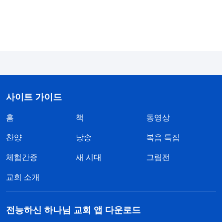
니셨단 말인가요? 어째서 은혜시대에 하나님이 성육
신으로 나타나 사역을 하신 이후로 유일하신 참하나
님이 삼위일체의 하나님으로 변하게 됐을까요? 이는
사람의 황당하고 터무니없는 생각 때문에 생긴 잘못
이 아닌가요? 만약 삼위일체란 주장이 맞다면, 세상
을 창조하실 때 하나님은 왜 자신을 삼위일체의 하나
사이트 가이드
님이라고 증거하지 않으셨을까요? 왜 율법시대에 하
나님이 삼위일체의 하나님이라고 증거하는 사람이
홈
책
동영상
없었을까요? 왜 ‘계시록’에서 성령은 하나님을 삼위
찬양
낭송
복음 특집
일체의 하나님이라고 증거하지 않으셨을까요? 이를
체험간증
새 시대
그림전
통해 우리는 하나님의 영이든, 성령이든, 성부이든
교회 소개
성자이든 하나님은 삼위일체의 하나님이라고 증거한
적이 없었음을 확인할 수 있습니다. 성육신하신 예수
전능하신 하나님 교회 앱 다운로드
님이 사역을 마치시고 수백 년이 흐른 후 패괴된 인