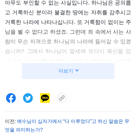
아무도 부인할 수 없는 사실입니다. 하나님은 공의롭
고 거룩하신 분이라 불결한 땅에는 자취를 감추시고
거룩한 나라에 나타나십니다. 또 거룩함이 없이는 주
님을 뵐 수 없다고 하셨죠. 그런데 죄 속에서 사는 사
람이 무슨 자격으로 하나님의 나라에 들어갈 수 있겠
습니까? 그래서 하나님이 말세에 또다시 육신을 입
고 오셔서 진리를 선포해 심판하고 형벌하는 사역을
하시는 겁니다. 그 사역으로 인류를 철저히 정결케
더보기
하시고, 죄악과 사탄의 권세에서 철저히 건져 구원하
시는 거죠. 전능하신 하나님의 말씀에서 볼 수 있습
니다. 『
예수는 사람들 가운데 와서 수많은 사역을
했다. 그러나 그는 전 인류를 구속하는 사역을 완성
하고 사람의 속죄 제물이 되었을 뿐, 사람의 패괴 성
이전:
예수님이 십자가에서 “다 이루었다”고 하신 말씀은 무
품을 다 벗기지는 않았다. 사람을 사탄의 권세 아래
엇을 의미하는가?