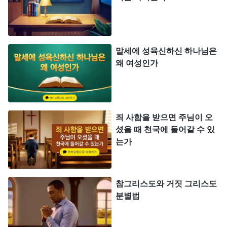
류를 정결케 하고 구원하는 모든 진리를 선포하셨고
하나님 집에서부터 심판을 시작하셨습니다. 하나님
이 성육신하지 않으시면 그 어떤 위인이나 유명인이
말세에 성육신하신 하나님은
라고 해도 진리를 선포할 수 없고 인류를 구원할 수
왜 여성인가
도 없습니다. 오직 성육신하신 하나님만이 그리스도
시고 구세주시죠. 자, 그러면 그리스도란 무엇을 말
할까요? 바로 구세주를 뜻합니다. 그리고 말세 그리
죄 사함을 받으면 주님이 오
스도, 전능하신 하나님께서 어떻게 심판 사역으로 사
셨을 때 천국에 들어갈 수 있
람을 정결케 하고 구원하실까요?
는가
전능하신 하나님께서 다음과 같이 말씀하셨습니
다. 『
말세의 그리스도는 다방면의 진리로 사람을 가
참그리스도와 거짓 그리스도
분별법
르치고 사람의 본질을 폭로하며 사람의 언행을 분석
한다. 그런 말씀에는 다방면의 진리가 포함되어 있