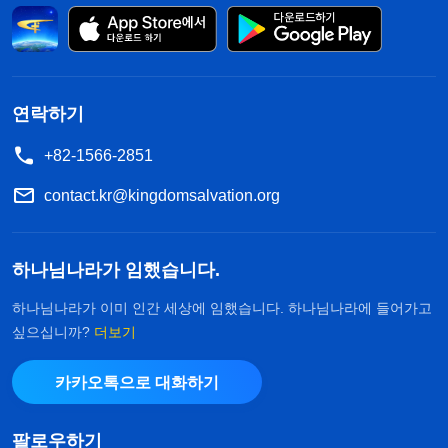
말세에 하나님께서 사람을 구원하는 방식은 바로
진리를 선포하심으로써 사람 속의 죄를 짓게 만드는
본성을 다 드러내시는 겁니다. 그걸 통해 사람에게
연락하기
죄 짓는 근본 원인을 알게 하시고 사탄에 의해 패괴
된 사실과 진상을 알게 하시는 거죠. 이런 걸 알게 되
+82-1566-2851
면 사람에게 뉘우치려는 마음과 자신을 미워하고 증
contact.kr@kingdomsalvation.org
오하는 마음이 생기고 나아가 진정한 회개에 이르기
시작합니다. 진리를 알고, 진리를 얻고자 하는 마음
하나님나라가 임했습니다.
이 갈급하고 또 진리를 실행에 옮길 때에야 하나님께
하나님나라가 이미 인간 세상에 임했습니다. 하나님나라에 들어가고
순종하는 법을 알게 되는 거죠. 진리를 알고, 하나님
싶으십니까?
더보기
의 말씀, 바로 진리대로 살게 되면 생명 성품에 변화
가 생기기 시작합니다. 그렇게 끊임없이 하나님 말씀
카카오톡으로 대화하기
의 심판을 체험하다 보면 종국에 사람의 패괴 성품은
팔로우하기
정결함을 받게 되는데, 그런 사람이 바로 구원받은