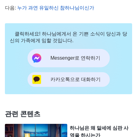
에서 완전히 구원하려면 예수가 속죄 제물이 되어 사
다음:
누가 과연 유일하신 참하나님이신가
람의 죄를 담당해야 할 뿐만 아니라, 하나님이 더 큰
사역을 하여 사탄에 의해 패괴된 사람의 성품을 완전
히 벗겨야 한다. 그래서 하나님은 사람이 죄 사함을
클릭하세요! 하나님에게서 온 기쁜 소식이 당신과 당
신의 가족에게 임할 것입니다.
받은 후 다시 성육신하여 사람을 새 시대로 인도하
고, 형벌과 심판의 사역을 시작했다. 이 사역은 인류
Messenger로 연락하기
를 더 높은 경지로 인도했다. 그의 권세에 순종하는
사람은 모두 더 높은 진리를 누리고, 더 큰 축복을 얻
카카오톡으로 대화하기
고, 진정으로 빛 속에서 살며, 진리와 길, 생명을 얻게
될 것이다.
』
(＜말씀ㆍ1권 하나님의 현현과 사역ㆍ서문
＞ 중에서)
관련 콘텐츠
오늘날, 구세주는 이미 오셨습니다. 예수님이 육신
을 입고 돌아오신 건데, 그분이 바로 성육신으로 오
하나님은 왜 말세에 심판 사
신 전능하신 하나님이십니다. 전능하신 하나님은 인
역을 하시는가