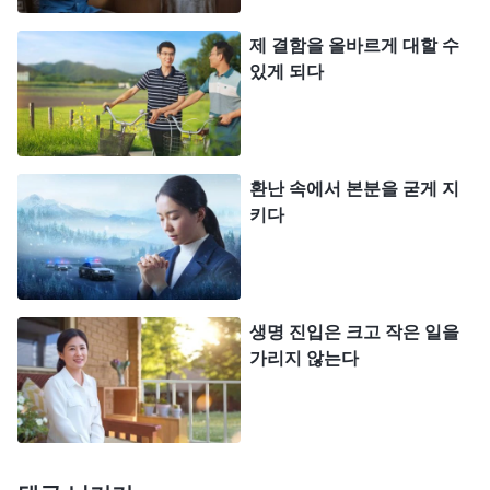
실수한 후에 스스로를 반성하고 인식할 수 있는지,
제 결함을 올바르게 대할 수
진정한 회개가 있는지를 보십니다. 제가 이전에 새
있게 되다
신자 양육 본분을 이행했을 때처럼 교만한 성품 때문
에 사람들과 협력할 때 늘 사람들을 억압했고, 형제
자매들도 이 방면의 문제를 저에게 제기했었는데, 저
환난 속에서 본분을 굳게 지
는 잠시 힘들어하다가 나중에는 제 교만한 성품을 해
키다
결하는 데 집중하지도 않았습니다. 또한 새 신자를
대충 양육하고, 겉치레로만 일하면서 새 신자들에게
정상적으로 예배할 수 없는 어려움이 있을 때도 돕거
생명 진입은 크고 작은 일을
나 붙들어 주지 않았습니다. 사역을 정리할 때 그렇
가리지 않는다
게 많은 새 신자들이 정상적으로 예배드리지 못하는
것을 보고도 제 마음은 잠시 힘들었을 뿐, 그 후에도
여전히 이런 문제를 해결하기 위해 노력하지 않았습
니다. 교회는 저의 일관된 모습을 근거로 저를 교체