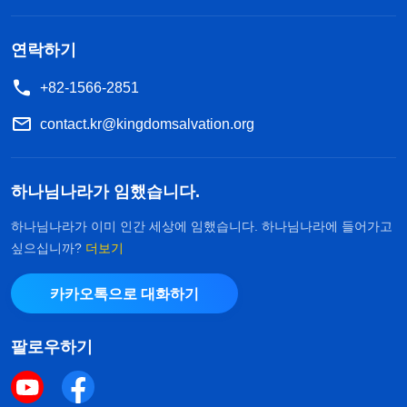
없었고, 어디로 가야 할지 갈피를 잡을 수가 없었다.
하지만 체험한 후에는 ‘그게 뭐 별거라고. 예전에는
연락하기
왜 그렇게 분량이 작았을까? 왜 그렇게 철이 없었을
+82-1566-2851
까?’라고 생각했다. 이것은 그의 생명이 성장하고, 하
나님의 마음과 진리, 하나님이 사람을 구원하는 취지
contact.kr@kingdomsalvation.org
를 어느 정도 이해했다는 뜻이며, 하나님의 사역을
체험하는 과정이기도 하다. 끊임없이 너를 책망하고
하나님나라가 임했습니다.
훈계하거나, 네 성질을 규정하여 네게 가망이 없다고
하나님나라가 이미 인간 세상에 임했습니다. 하나님나라에 들어가고
말하고, 네가 구원받을 사람이 아니라고 말하며, 심
싶으십니까?
더보기
지어 너를 정죄하고 저주하기까지 하는 이런 하나님
카카오톡으로 대화하기
의 사역 방식을 너는 인정하고 받아들여야 한다. 소
극적인 마음이 생길 수는 있지만, 진리를 구하고 자
팔로우하기
신을 반성하고 인식하여 금세 털고 일어나 정상적으
로 하나님을 따르고 본분을 이행할 수 있다면, 생명