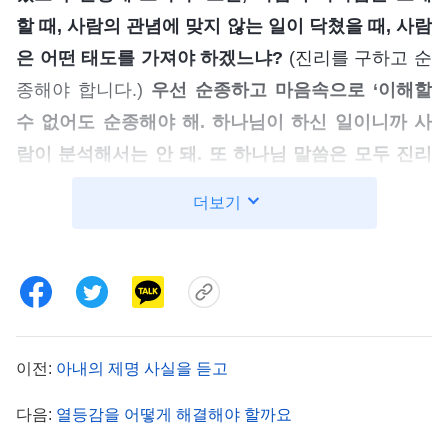
할 때, 사람의 관념에 맞지 않는 일이 닥쳤을 때, 사람
은 어떤 태도를 가져야 하겠느냐?
(진리를 구하고 순
종해야 합니다.)
우선 순종하고 마음속으로 ‘이해할
수 없어도 순종해야 해. 하나님이 하신 일이니까 사
람이 분석해서는 안 돼. 또 하나님 말씀은 모두 진리
니까 하나님의 말씀과 사역을 의심해서도 안 돼.’라
더보기
고 생각해야 한다. 이것이 사람이 가져야 하는 태도
가 아니겠느냐? 네가 이런 태도를 갖고 있다면 네 오
해가 어려운 문제가 될 수 있겠느냐?
(그럴 수 없습
니다.)
그것이 네 본분 이행에 악영향을 끼치거나 교
란할 수 없을 것이다.
』
(＜말씀ㆍ3권 말세 그리스도의
이전:
아내의 제명 사실을 듣고
제가 바로 하나님께서 말씀
좌담 기록ㆍ제3부＞ 중에서)
하신 그런 사람이었습니다. 본분을 이행하다 문제가
다음:
열등감을 어떻게 해결해야 할까요
생기면 늘 교체될까 두려워했습니다. 이는 다 제가