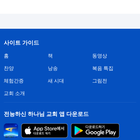
나중에 저는 다시 곰곰이 생각해 보았습니다. 본분
을 이행하다 실수를 했다고 교체될까 두려워하는 것
은 경계심과 오해를 해결하는 것 외에도 그 ‘두려
움’을 해결해야 했습니다. 그래서 저는 ‘나는 왜 두려
사이트 가이드
워할까?’를 고민했고, 이 문제를 놓고 하나님께 기도
하며 구했습니다. 그러던 어느 날, 묵상을 하다가 다
홈
책
동영상
음과 같은 하나님의 말씀을 보게 되었습니다. 『
몇
찬양
낭송
복음 특집
가지 실패를 겪은 사람들이 있다. 예를 들어, 리더가
체험간증
새 시대
그림전
실제적인 사역은 하지 않고 지위의 복만 누리다가 교
체되었는데, 어떤 이들은 몇 번 교체된 후에는 정말
교회 소개
어느 정도 변화가 나타났다. 그러면 교체된 것이 사
람에게 좋은 일이겠느냐, 나쁜 일이겠느냐?
(좋은 일
전능하신 하나님 교회 앱 다운로드
입니다.)
처음 교체됐을 때 그는 하늘이 무너지는 것
같고 마음이 갈기갈기 찢어지는 것 같아 버틸 수가