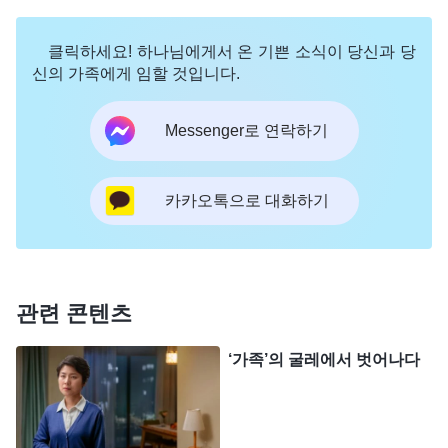
벗어나지 않는다. 이 두 단어는 모든 사람의 삶에 있
클릭하세요! 하나님에게서 온 기쁜 소식이 당신과 당
어 굉장히 중요한 것으로, 이것이야말로 사탄이 사람
신의 가족에게 임할 것입니다.
에게 주입하려고 하는 것이다. 대체 무엇일까? 바로
‘명예’와 ‘이익’이다. 사탄은 공격적인 방법 대신 부드
Messenger로 연락하기
럽고 사람의 사고방식에 맞고 온건한 방법을 써서 사
람이 부지불식간에 사탄의 생존 방법과 생존 법칙을
카카오톡으로 대화하기
받아들이도록 하고, 인생의 목표와 방향을 세우게 한
다. 또한 자기도 모르는 사이 인생의 꿈을 가지게 한
다. 하지만 인생의 꿈이란 아무리 그럴듯하게 포장해
도 결국에는 ‘명예’와 ‘이익’으로 귀결된다. 어떤 위인
관련 콘텐츠
이나 유명인이든, 모든 사람이 평생 동안 좇는 것은
‘가족’의 굴레에서 벗어나다
‘명예’와 ‘이익’ 두 가지뿐이다. 사람은 명예와 이익만
있으면 부귀영화를 누리고 인생을 즐길 수 있다고 생
각한다. 명예와 이익만 있으면 유흥과 육적인 향락을