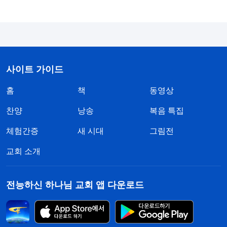
미 명성에 금이 갈까 봐 그 본분을 거절했어요. 예배
인도라는 본분을 하긴 했지만 전 그것도 잠시 한다고
생각했어요. 그냥 코로나가 풀리면 가라테 아카데미
운영에 집중하려고 했거든요. 그랬던 제가 부끄러웠
사이트 가이드
어요. 그제야 명예와 이익이 제 삶의 근본이 됐다는
홈
책
동영상
걸 깨달았어요. 사업을 하나님 믿고 본분하는 것보다
중요하게 여겼고 심지어 명예와 부를 위해 잘못된 결
찬양
낭송
복음 특집
단을 내려서 진리를 얻을 기회를 놓칠 뻔했죠. 그때
체험간증
새 시대
그림전
알았어요. 꿈을 이루고, 사업을 하는 게 겉보기엔 옳
교회 소개
은 것 같지만 그 뒤엔 사탄의 계략이 있었어요. 사탄
은 명예와 이익으로 사람을 유혹하고 패괴시키죠. 그
전능하신 하나님 교회 앱 다운로드
것만 바라게 만들고 더 많은 걸 갖고 싶은 욕심을 갖
게 하죠. 그 올무에 걸리면 자신도 모르게 사탄에게
꽉 잡히게 되고 노예가 되는 거예요. 결국은 하나님