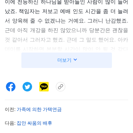
이에 전능하신 하나님을 받아들인 사람이 많이 늘어
났죠. 책임자는 저보고 예배 인도 시간을 좀 더 늘려
서 양육해 줄 수 없겠냐는 거예요. 그러니 난감했죠.
근데 아직 개강을 하진 않았으니까 당분간은 괜찮을
것 같아서 그러자고 했죠. 근데 그 말도 했어요. 아카
데미를 시작하면 본분할 시간이 많이 안 될 것 같다
고요. 저는 그렇게 하는 게 당연하다고 생각했어요.
더보기
그때 저한테는 가라테 아카데미 운영보다 중요한 건
없다고 여겼거든요. 그러다 전능하신 하나님 말씀을
보면서 이 생각이 바뀌게 됐어요.
전능하신 하나님께서 말씀하셨습니다. 『
사실, 얼
이전:
가족에 의한 가택연금
마나 원대한 이상을 품고 있든, 얼마나 현실적이고
정당한 바람을 가지고 있든, 사람이 실현하고자 하는
다음:
집안 싸움의 배후
것, 그리고 추구하고자 하는 것은 다음 두 단어에서