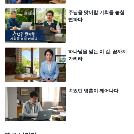
거리낌 없이 즐길 수 있다고 생각한다. 사람은 자신
주님을 맞이할 기회를 놓칠
이 원하는 명예와 이익을 거머쥐기 위해 기꺼이, 그
뻔하다
리고 무의식적으로 자신의 몸과 마음, 심지어 자신의
모든 것, 미래와 운명마저 사탄에게 확실하게 넘겨
버린다. 그러고는 이에 대해 전혀 의구심을 갖지 않
하나님을 믿는 이 길, 끝까지
고, 자신에게 속한 것을 되찾을 줄도 모른다. 사람이
가리라
사탄을 이렇게 의지하고 사탄에게 충성하게 된 이상
스스로를 통제할 수 있겠느냐? 틀림없이 불가능할
것이다. 사탄에게 완전히 지배당하고, 그 늪에 빠져
속았던 영혼이 깨어나다
헤어 나올 수 없게 된다. 사람이 명예와 이익에 사로
잡히면 광명도, 정의도, 아름다움과 선함도 더 이상
구하지 않게 된다. 사람에게 명예와 이익의 유혹이
너무나 강할 뿐만 아니라, 이것들은 사람이 평생 동
안, 심지어 영원히 좇아도 끝이 없는 것들이기 때문