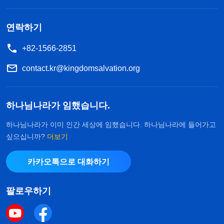
과 점점 멀어지고 목숨을 달리하게 되는 거죠.
연락하기
그 후에 전능하신 하나님 말씀을 봤어요. 전능하신
+82-1566-2851
하나님께서 말씀하셨습니다. 『
사람은 평생의 에너
지를 운명과 맞서 싸우는 데에 쓰고, 자기가 가진 모
contact.kr@kingdomsalvation.org
든 시간을 가족을 부양하고 명성과 재물 사이를 바쁘
게 오가는 데 다 써 버린다. 사람들은 가족, 돈, 명예,
하나님나라가 임했습니다.
이익 등을 소중히 아끼고, 삶에서 가장 가치 있는 것
하나님나라가 이미 인간 세상에 임했습니다. 하나님나라에 들어가고
들이라 생각한다. 모두가 운명이 기구하다고 불평하
싶으십니까?
더보기
면서도 ‘사람은 왜 사는가, 어떻게 살아야 하는가, 삶
카카오톡으로 대화하기
의 가치와 의미는 무엇인가’처럼 사람이 꼭 알아야
하고 탐구해야 할 문제들은 뒷전으로 미룬다. 사람들
팔로우하기
은 자신에게 주어진 나날이 얼마나 되든 명성과 부만
좇다가 젊음을 보낸다. 머리가 세고 얼굴에 주름이