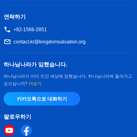
지 일을 매우 열심히 처리했고 네가 요구한 바를 완
전히 충족시켰다면 너는 그를 믿을 만한 사람으로 생
연락하기
각하고 속으로 감탄하고 존중할 것이다. 사람은 누구
+82-1566-2851
나 이런 사람과 교류하고 싶어 한다. 그런데 하나님
contact.kr@kingdomsalvation.org
은 더 그렇지 않겠느냐! 너희가 볼 때 하나님이 교회
사역, 사람이 이행해야 할 본분을 신뢰할 가치가 없
하나님나라가 임했습니다.
는 사람에게 맡기고 싶어 하겠느냐?
(아닙니다.)
하
나님이 교회의 어떤 사역을 누군가에게 맡길 때, 그
하나님나라가 이미 인간 세상에 임했습니다. 하나님나라에 들어가고
싶으십니까?
더보기
에게 어떤 기대를 하느냐? 첫째, 그가 직책을 다하고
그 사역을 중요하게 여기며 잘 해내기를 바란다. 둘
카카오톡으로 대화하기
째, 그가 믿을 만한 사람이기를 바란다. 시간이 얼마
나 지나든, 환경이 어떻게 바뀌든 책임감이 변하지
팔로우하기
않고, 그의 인격이 검증에 통과하기를 바라는 것이
다. 그가 믿을 만한 사람이라면 하나님은 안심하고