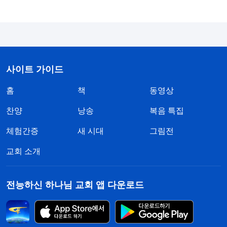
에도 저는 반성하거나 회개하지 않았습니다. 저는 왜
이렇게 무감각하고 강퍅했을까요? 여기까지 생각이
미치자 저는 마음이 너무 괴롭고 자책감이 들었습니
다. 저처럼 무책임하고 인성이 없는 사람은 팀장이
될 자격이 없었습니다. 제가 교체된 것은 모두 자업
사이트 가이드
자득이었습니다.
홈
책
동영상
이어서 저는 하나님의 말씀 한 단락을 또 보게 되
찬양
낭송
복음 특집
었습니다. 『
책임감이 있는 사람은 리더 일꾼이든 상
체험간증
새 시대
그림전
부에서든 자기에게 말 한 마디를 하거나 어떤 일을
교회 소개
맡기면 이렇게 생각한다. ‘나를 이렇게 믿어 주는데
이 일은 꼭 잘해야지. 실망시키면 안 돼.’ 양심과 이성
전능하신 하나님 교회 앱 다운로드
을 갖춘 이런 사람에게는 일을 맡길 수 있지 않겠느
냐? 네가 일을 맡길 수 있는 사람은 분명 네 마음에
들고 신뢰하는 사람이다. 특히 그가 너를 위해 몇 가