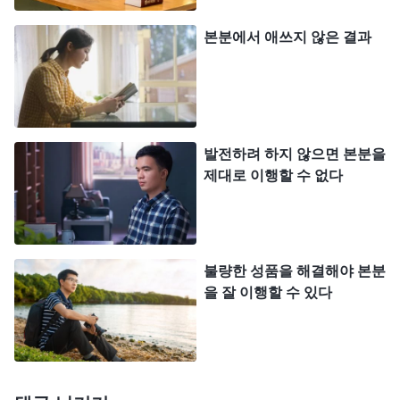
금 나타나자 현재에 만족하며 과거의 성과에 파묻혀
육적인 것만 생각했습니다. 어떻게 하면 내가 더 편
본분에서 애쓰지 않은 결과
안하고, 느긋하게 지낼 수 있는지만 고민하며 예전처
럼 고생하며 사역을 더 잘하려고 하지 않았습니다.
사역에 문제가 있는 것을 보고도 제때 해결하지 않았
고, 다른 사람들이 몇 번이나 저를 일깨워 주었는데
발전하려 하지 않으면 본분을
도 받아들이지 않았으며, 심지어 팀 내 형제자매들이
제대로 이행할 수 없다
어려움에 맞닥뜨린 후 볼멘소리할 때도 팀장으로서
진리를 교제하며 문제를 해결하지 않았을 뿐만 아니
라 되레 동조하고 부화뇌동했습니다. 영상 사역이 얼
불량한 성품을 해결해야 본분
마나 지체되든, 형제자매들이 얼마나 힘들든 그게 저
을 잘 이행할 수 있다
와 상관없는 것처럼 굴면서 육적인 편안함을 누리고
힘들게 지내지 않으려고만 했습니다. 결국 저희가 제
작한 영상에서는 문제가 끊이질 않았고 영상 사역의