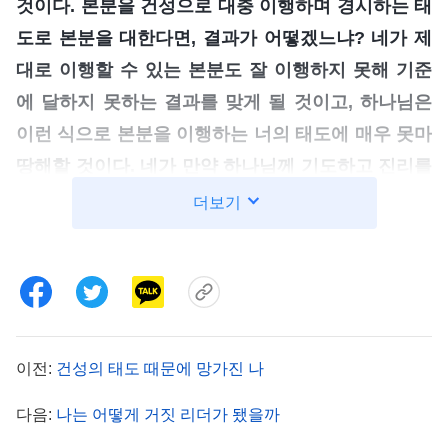
것이다. 본분을 건성으로 대충 이행하며 경시하는 태
도로 본분을 대한다면, 결과가 어떻겠느냐? 네가 제
대로 이행할 수 있는 본분도 잘 이행하지 못해 기준
에 달하지 못하는 결과를 맞게 될 것이고, 하나님은
이런 식으로 본분을 이행하는 너의 태도에 매우 못마
땅해할 것이다. 네가 만약 하나님께 기도하고 진리를
구하며 성심성의껏 할 수 있다면, 네가 이렇게 협력
더보기
할 수 있다면, 네가 큰 힘을 들이지 않아도 하는 일이
자연스럽게 성사되어 좋은 결과를 얻도록 하나님이
앞에서 너를 위해 예비해 놓을 것이다. 네가 최선을
다해 협력할 때, 하나님은 너를 위해 안배해 놓는다.
만약 네가 잔꾀를 부리고, 불성실하게 본분을 이행하
이전:
건성의 태도 때문에 망가진 나
며 그릇된 길로만 간다면, 하나님이 너에게 역사하지
다음:
나는 어떻게 거짓 리더가 됐을까
않아 너는 그 기회를 잃게 된다. 하나님은 “너라는 사