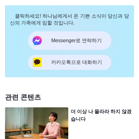
람은 쓸 수가 없구나. 옆으로 비켜라! 너는 농간 부리
기를 좋아하지 않느냐? 게으름 피우고 편안함을 누
클릭하세요! 하나님에게서 온 기쁜 소식이 당신과 당
리기를 좋아하지 않느냐? 그러면 영원히 편안히 있
신의 가족에게 임할 것입니다.
어라!”라고 말하며, 그 은혜와 기회를 다른 사람에게
Messenger로 연락하기
남겨 줄 것이다. 너희가 말해 보아라. 이는 손해를 본
것이냐, 아니면 이익을 본 것이냐?
(손해를 본 것입
니다.)
손해가 너무나 막심하다!
』
(＜말씀ㆍ3권 말세
카카오톡으로 대화하기
하나님의 말씀
그리스도의 좌담 기록ㆍ제3부＞ 중에서)
을 보고, 제가 팀장일 때 보였던 여러 모습이 떠올랐
습니다. 제 내적 상태는 하나님 말씀에서 폭로한 것
관련 콘텐츠
처럼 본분에 대해 경시하고 무책임했으며, 대충한 데
다가 몸을 사리며 농간을 부렸습니다. 막 팀장을 맡
더 이상 나 몰라라 하지 않겠
습니다
았을 때를 떠올려 보면 전 그래도 열심히 노력했었습
니다. 하지만 업무 기술이 늘고, 사역에서 성과가 조