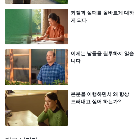
매에게 폐를 끼쳤고 하나님 집에 막대한 손실을 입혔
좌절과 실패를 올바르게 대하
어요. 하지만 그 자리에서 인정할 용기가 나지 않아
게 되다
요.”라고 말하지 못한다. 어째서 말할 엄두를 내지 못
하겠느냐? 그는 다음과 같이 생각하기 때문이다. ‘형
제자매가 내게 준 명성, 후광, 나에 대한 그들의 우러
이제는 남들을 질투하지 않습
름, 신뢰, 더욱이 오랫동안 쌓아 온 간절한 기대를 헛
니다
되게 할 수는 없어. 그러니 나는 계속 그런 척해야
해.’ 이렇게 가식을 떠는 게 어떠냐? 위인이나 초인이
되었기에 형제자매가 무슨 일이든 너를 찾아와 상담
본분을 이행하면서 왜 항상
하고 자문을 구하며 심지어는 네게 간구까지 하려 할
드러내고 싶어 하는가?
것이다. 마치 네가 없이는 살 수 없을 것처럼 말이다.
그런데 너는 속으로 괴롭지 않겠느냐? 물론 괴로워
하지 않는 사람도 일부 있을 것이다. 적그리스도는
괴로워하기는커녕 오히려 자신에게 지위가 있으면