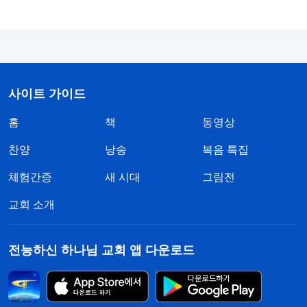
리를 교제할 때든 이해하지 못하는 문제가 있을 때든
다른 사람과 소통하고 탐구할 때 아무런 부담이 없었
습니다. 깨달은 만큼 이야기했고, 잘못 이야기하는
것도 두려워하지 않았습니다. 이해하지 못해도 긴장
사이트 가이드
하지 않았으며, 자신이 생명 진입이 얕고 일부 원칙
홈
책
동영상
을 잘 파악하지 못한다는 것을 알 때면 더 많이 교제
하고 구하며 자신의 부족함을 채워 나갔습니다. 하지
찬양
낭송
복음 특집
만 지금은 달랐습니다. 링신은 책임자가 되었으니 어
체험간증
새 시대
그림전
쨌든 형제자매보다 나아 보여야 한다고 생각했고,
진
교회 소개
리
교제에도 깊이가 있어야 한다고 생각했으며, 사역
능력도 너무 부족해서는 안 된다고 생각했습니다. 사
전능하신 하나님 교회 앱 다운로드
람들이 제시한 문제는 모두 교제를 통해 해결할 수
있어야 형제자매들이 자신을 얕보지 않을 것으로 생
각했습니다. 예배에 갔을 때 진리 교제에 있어 부족