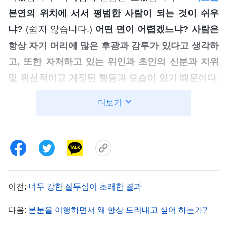
본연의 위치에 서서 평범한 사람이 되는 것이 쉬우
냐?
(쉽지 않습니다.)
어떤 면이 어렵겠느냐? 사람은
항상 자기 머리에 많은 후광과 감투가 있다고 생각하
고, 또한 자처하고 있는 위인과 초인의 신분과 지위
및 위선적이고 거짓된 행동과 모습이 있기 때문이다.
네가 이런 것들을 내려놓지 않고 언행이 항상 이런
더보기
것들에 속박받고 통제받는다면 너는
하나님 말씀
실
제에 진입하기 어려울 것이고, 이해하지 못하는 일에
서 급히 알려고 하지 않고 자주 하나님 앞으로 가져
가고 진실한 마음을 바치는 것도 어려울 것이다. 너
는 그렇게 할 수 없을 것이다. 네 지위와 감투, 신분과
이전:
너무 강한 질투심이 초래한 결과
같은 것들이 바로 거짓되고 실속 없는 것이며, 하나
님 말씀과 어긋나고 대립되는 것이기 때문에, 이런
다음:
본분을 이행하면서 왜 항상 드러내고 싶어 하는가?
것들이 너를 결박하기 때문에 너는 하나님 앞으로 나