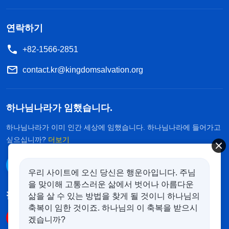
한 점이 쑤루이에 의해 드러나고, 꿰뚫어 보지 못한
연락하기
문제가 생기자 스스로 부족함을 인정하려고 하지 않
았고, 온통 자신의 체면과 지위만 생각하고, 좌불안
+82-1566-2851
석이었습니다. 게다가 앞으로 양육 담당자 예배에 가
contact.kr@kingdomsalvation.org
면 더 창피당할 것을 걱정하면서 가지 않으려고 했습
니다. 그렇게 하면 자신의 부족함과 모자람을 감추어
하나님나라가 임했습니다.
책임자의 이미지를 지킬 수 있다고 생각했습니다. 링
신은 최근 자신이 스스로를 지나치게 높이고 있었다
하나님나라가 이미 인간 세상에 임했습니다. 하나님나라에 들어가고
싶으십니까?
더보기
는 사실을 깨달았습니다. 부족함이 없는 높은 사람인
척을 하려고 했습니다. 정말 너무 교만하고 스스로를
카카오톡으로 대화하기
우리 사이트에 오신 당신은 행운아입니다. 주님
인식하지 못하는 사람이었습니다! 링신은 이제 막 책
을 맞이해 고통스러운 삶에서 벗어나 아름다운
임자가 되었으니, 문제의 부족함이 드러나는 것은 지
팔로우하기
삶을 살 수 있는 방법을 찾게 될 것이니 하나님의
축복이 임한 것이죠. 하나님의 이 축복을 받으시
극히 정상적인 일입니다. 하나님께서는 이러한 문제
겠습니까?
와 어려움을 통해 링신에게 훈련할 기회를 주신 것이