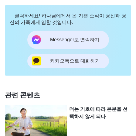
아올 수 없다. 이런 것들이 네게 무엇을 가져다주느
클릭하세요! 하나님에게서 온 기쁜 소식이 당신과 당
냐? 위선에 능하게 만든다. 남들이 우러러보고 탄복
신의 가족에게 임할 것입니다.
하도록 이해한 척, 똑똑한 척, 위인인 척, 유명인인
척, 능력 있는 척, 지혜로운 척, 심지어 무엇이든 알
Messenger로 연락하기
고, 무엇이든 할 줄 알며, 무엇이든 할 수 있는 척하게
만든다. 다들 일만 생기면 널 찾고, 의지하며, 앙망하
카카오톡으로 대화하기
게 되니 이렇게 하는 것은 제 발로 불구덩이에 뛰어
드는 것이나 마찬가지다. 너희가 말해 보아라, 불구
덩이에 뛰어드는 기분이 좋겠느냐?
(그렇지 않습니
관련 콘텐츠
다.)
이해하지 못했으면서 이해하지 못했다고 말하지
못하고, 간파하지 못했으면서 간파하지 못했다고 말
더는 기호에 따라 본분을 선
하지 못한다. 분명 자신이 잘못했으면서 잘못을 인정
택하지 않게 되다
하지 못하고, 속으로는 죽도록 괴로우면서 “이번엔
정말 제 잘못입니다. 제가 하나님께 죄송하고 형제자