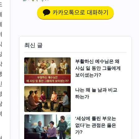
도
에
제
여
식
최신 글
칭
부활하신 예수님은 왜
각
사십 일 동안 그들에게
생
보이셨는가?
신
나는 왜 늘 남과 비교
명
하는가
람
격
‘세상에 틀린 부모는
없다’는 관점은 옳은
가?
저