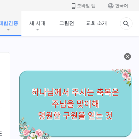
모바일 앱
한국어
체험간증
새 시대
그림전
교회 소개
도