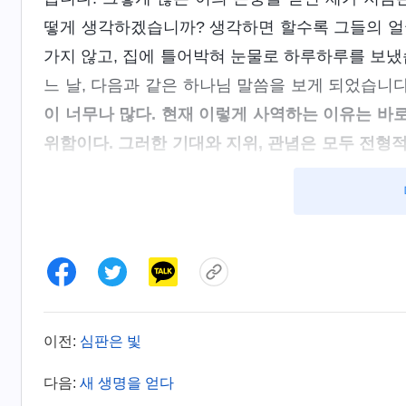
떻게 생각하겠습니까? 생각하면 할수록 그들의 얼
가지 않고, 집에 틀어박혀 눈물로 하루하루를 보냈
느 날, 다음과 같은 하나님 말씀을 보게 되었습니다
이 너무나 많다. 현재 이렇게 사역하는 이유는 바
위함이다. 그러한 기대와 지위, 관념은 모두 전형적
의 토대가 된 사상은 사람의 마음과 영혼을 좀먹어
은 끈기도, 의지도 없을 뿐만 아니라 탐욕스럽고 
없고, 이 흑암 권세의 압제에서 벗어나려는 용기는
인해 하나님을 믿는 관점 또한 추하기 그지없다. 
로 듣기조차 민망할 정도다. 사람은 모두 나약하고
심도 느끼지 못하고, 광명과 진리를 사랑하지도 않
이전:
심판은 빛
권 하나님의 현현과 사역ㆍ너는 왜 부각물이 되기 싫어
그제서야 제가 애당초 잘못된 관점을 가지고 하나
다음:
새 생명을 얻다
에서 얻지 못했던 명예와 지위를 얻으려 했고, 거