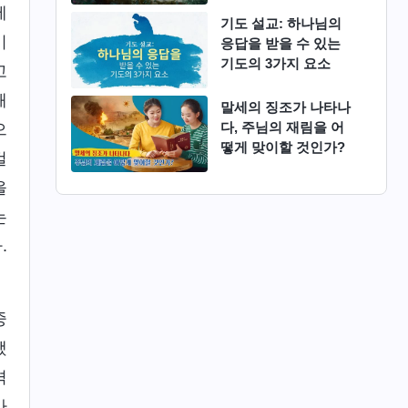
에
기도 설교: 하나님의
미
응답을 받을 수 있는
기도의 3가지 요소
고
해
말세의 징조가 나타나
다, 주님의 재림을 어
으
떻게 맞이할 것인가?
걸
을
는
.
중
했
격
나