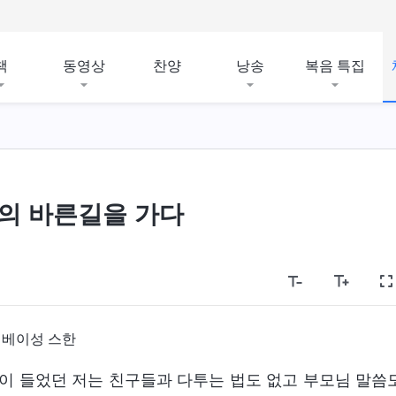
책
동영상
찬양
낭송
복음 특집
의 바른길을 가다
허베이성 스한
철이 들었던 저는 친구들과 다투는 법도 없고 부모님 말씀