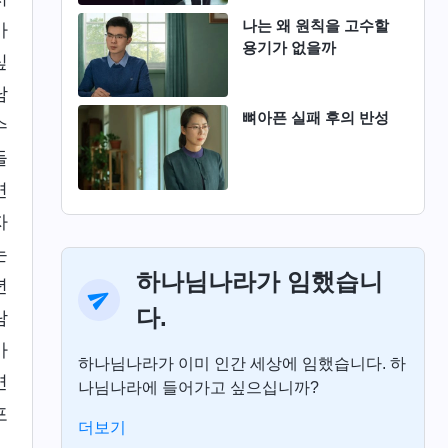
나는 왜 원칙을 고수할
가
용기가 없을까
싶
남
뼈아픈 실패 후의 반성
수
들
면
자
는
하나님나라가 임했습니
년
다.
람
가
하나님나라가 이미 인간 세상에 임했습니다. 하
면
나님나라에 들어가고 싶으십니까?
포
더보기