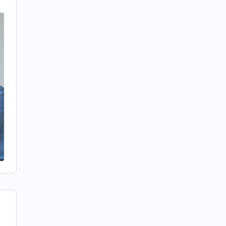
각
,
것
,
부
님
하
수
게
낄
지
,
요
오