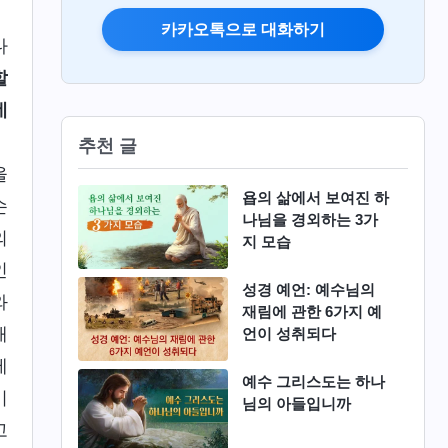
카카오톡으로 대화하기
다
할
네
권
추천 글
을
욥의 삶에서 보여진 하
손
나님을 경외하는 3가
의
지 모습
인
성경 예언: 예수님의
와
재림에 관한 6가지 예
해
언이 성취되다
제
예수 그리스도는 하나
기
님의 아들입니까
고