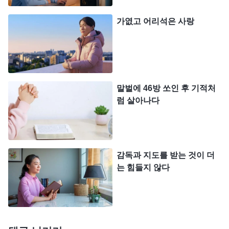
서 육이 고생해야 하고 편하게 있을 수 없게 됐다고
반발하는 것이 아니냐? 이것이 조건 없이, 불평 없이
가엾고 어리석은 사랑
순종하는 것이냐? 어려움이 좀 있으면 하기 싫어하
고, 자기가 하기 싫은 일이라면, 자기가 볼 때 어려운
일, 안 좋은 일, 천한 일, 남들이 무시하는 일이라면
기를 쓰고 반발하고 반항하고 거절하며 전혀 순종하
말벌에 46방 쏘인 후 기적처
지 않는다.
』
럼 살아나다
(＜말씀ㆍ4권 적그리스도를 폭로하다ㆍ제
10조 진리를 멸시하고 공공연하게 원칙을 위배하며 하나
하나님의 말씀을
님 집의 안배를 무시한다(4)＞ 중에서)
통해 깨달았습니다. 인성이 있는 사람은 본분에 어려
감독과 지도를 받는 것이 더
움이 닥쳐 스트레스를 받을 때 반발하고 대적하는 것
는 힘들지 않다
이 아니라, 하나님께 기도하고 의지해 전력을 다해
협력할 수 있습니다. 반면 적그리스도는 본분을 이행
할 때 어려움과 스트레스가 조금이라도 있고 수고하