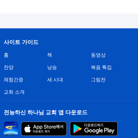
일깨워 주었는데도 내키지 않아 하면서 형제에 대해
편견까지 가졌습니다. 하나님께서 마련하고 안배하
신 환경에 제가 반발하고 반항하며 전혀 순종하지 않
았는데, 바로 적그리스도의 성품을 드러낸 것이 아닙
니까? 생각해 보면, 리더가 사역을 촉박하게 점검하
사이트 가이드
든가 파트너 형제가 제 문제를 지적하든가 모두 교회
홈
책
동영상
의 이익을 지키기 위한 것이고, 사역이 좋은 성과를
찬양
낭송
복음 특집
거두기 위한 것이었습니다. 저는 모두 하나님으로부
체험간증
새 시대
그림전
터 받아들이고, 전력을 다해 협력해야 했습니다. 이
것이 정상인이 가져야 할 양심과 이성입니다. 하지만
교회 소개
저는 마음속으로 반발하며 스스로를 반성하지 않았
고, 억울하다고 생각하며 심지어 본분을 포기하려고
전능하신 하나님 교회 앱 다운로드
했습니다. 저는 정말 너무 어처구니없었습니다! 제가
이렇게 본분을 대하는 것이 어디에 조금이라도 인성