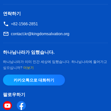
이 있습니까! 저는 전혀 하나님의 뜻을 헤아리지 않
았고, 항상 제 육의 이익을 생각하면서 전력을 다해
연락하기
하나님을 만족게 해 드리려 하지 않아 교회 사역에
+82-1566-2851
영향을 미쳤습니다. 이는 확실히 하나님의 마음을 거
역하고 아프게 한 것입니다. 저는 하나님께 기도드리
contact.kr@kingdomsalvation.org
며 본분을 대하는 태도를 바로잡기를 바랐습니다.
하나님나라가 임했습니다.
그 후 저는 다음과 같은 하나님의 말씀이 떠올랐습
니다. 『
하나님이 사람에게 주는 시련은 대부분 사람
하나님나라가 이미 인간 세상에 임했습니다. 하나님나라에 들어가고
싶으십니까?
더보기
에게 더해 주는 부담이다. 하나님이 얼마나 큰 부담
을 더해 주든 너는 마땅히 그것을 짊어져야 한다. 하
카카오톡으로 대화하기
나님은 네가 그것을 감당할 수 있음을 알고 있기 때
문이다. 하나님이 네게 주는 부담은 네 분량이나 감
팔로우하기
당할 수 있는 한계를 초과하지 않으므로 너는 분명
감당할 수 있을 것이다. 하나님이 어떤 부담과 시련