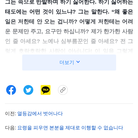
그는 속으로 반발하며 하기 싫어한다. 하기 싫어하는
태도에는 어떤 것이 있느냐? 그는 말한다. “왜 좋은
일은 저한테 안 오는 겁니까? 어떻게 저한테는 어려
운 문제만 주고, 요구만 하십니까? 제가 한가한 사람
인 줄 아세요? 노예나 심부름꾼인 줄 아세요? 전 그
렇게 호락호락한 사람이 아닙니다! 이 일을 그렇게
쉽게 말씀하시는데, 그럼 직접 한번 해 보세요!” 이것
더보기
이 순종이냐? 받아들이는 태도이냐? 그가 하는 행동
은 무엇이냐?
(반발이고 대항입니다.)
어째서 반발하
고 대항하는 것이냐? “가서 고기 몇 근만 사 오세요.
요리해서 다 같이 먹게.”라고 말하면 그가 대항하겠
느냐?
(대항하지 않을 것입니다.)
“오늘은 가서 밭 좀
이전:
열등감에서 벗어나다
갈도록 해요. 밭 갈 때 돌도 좀 골라내고요. 그런 다음
다음:
요령을 피우면 본분을 제대로 이행할 수 없습니다
식사합시다.” 이렇게 말하면 그는 달가워하지 않는