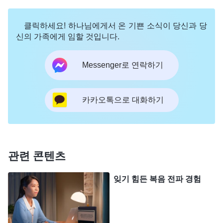
다. 육이 고생해야 하는 일, 어렵고 압박을 받는 일 앞
에서는 불만이 생기고, 하기가 싫고, 반발심과 원망
클릭하세요! 하나님에게서 온 기쁜 소식이 당신과 당
이 들기 시작한다. ‘왜 좋은 일은 나한테 안 오지? 가
신의 가족에게 임할 것입니다.
벼운 일, 하기 쉬운 일을 할 때는 왜 내가 안 보이나?
Messenger로 연락하기
어려운 일, 힘든 일, 지저분한 일은 나한테 시키고 말
이야. 내가 착실해서 만만해 보이나?’ 그는 속으로 반
발하기 시작한다. 왜 이렇게 반발하는 것이냐? 어떤
카카오톡으로 대화하기
게 더러운 일, 힘든 일이냐? 어떤 게 어려움이냐? 모
두 본분이 아니냐? 배정받은 대로 가서 하면 되지 뭘
그렇게 고르려 드느냐? 이게 일부러 못살게 구는 것
관련 콘텐츠
이냐?
(아닙니다.)
그는 그것을 일부러 자기를 못살
게 굴고 난감하게 만드는 것이라고 생각한다. 그래서
잊기 힘든 복음 전파 경험
이 본분을 하나님으로부터 받아들이지 않고, 받아들
이기 싫어한다. 이건 어떤 상황이냐? 어려움이 닥쳐