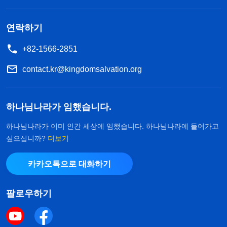
한순간에 다 깨져버렸죠. 제가 그동안 이 가정을 위
해서 제 전공까지 포기하면서 남편이랑 가게 일에 최
연락하기
선을 다하고, 그 도시에 꽤 이름이 있는 가게를 차리
+82-1566-2851
게 된 게 막 생각나면서, 신앙과 가정이란 선택 앞에
contact.kr@kingdomsalvation.org
어떻게 해야 할지 모르겠고, 저도 모르게 마음이 약
해지더라구요. 그리고 또 예수 믿는 사람들은 다 주
하나님나라가 임했습니다.
님이 오시길 소망하잖아요? 근데 제가 주님을 맞이
하고, 올바른 믿음의 길에 들어섰는데, 왜 이해하지
하나님나라가 이미 인간 세상에 임했습니다. 하나님나라에 들어가고
싶으십니까?
더보기
못하는지 도저히 이해가 안 되는 거에요. 저도 모르
게 막 눈물이 나더라구요. 그때 이 말씀이 떠올랐어
카카오톡으로 대화하기
요. 『
오늘 너희가 받은 것은 역대의 사도와 선지자
들이 받은 것보다 많으며, 심지어는 모세와 베드로보
팔로우하기
다도 많다. 복은 하루 이틀에 얻을 수 있는 것이 아니
며, 이를 얻기 위해서는 많은 대가를 치러야 한다. 즉,