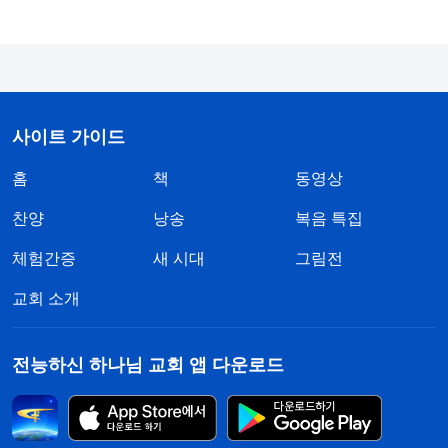
가지고 있던 현금까지 싹 다 가져갔어요. 사실, 결혼
한 뒤부터 집 재산이랑 가게 운영을 다 제가 관리해
왔거든요. 근데 남편이 그걸 다 도로 가져간 거에요.
또 예배를 못 드리게 하겠다고 집의 인터넷까지 다
사이트 가이드
끊어 버리고, 제가 못 들어가게 안방 문까지 다 잠궈
홈
책
동영상
버렸더라구요. 그리고는 점점 저한테 차갑게 대하기
시작했죠. 가끔 제가 어디 가냐고 물어봐도 쌀쌀맞게
찬양
낭송
복음 특집
앞으로 상관하지 말라고, 그런 거 물어볼 권리도 없
체험간증
새 시대
그림전
다면서, 계속 전능하신 하나님 믿을 거면 집에서 나
교회 소개
가라는 거에요. 그리고 가게에도 나오지도 말라고,
근처에 얼씬거리면 경찰에 신고하겠다는 거에요. 거
전능하신 하나님 교회 앱 다운로드
기다가 인터넷에 떠도는 그런 유언비어를 제 주변 친
구들한테까지 퍼뜨려 가지고, 친구들이 돌아가면서
저보고 믿지 말라고 말리더라구요. 평온하던 제 삶이