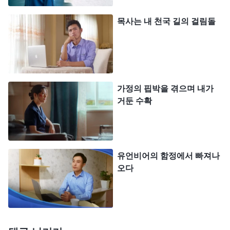
제가 경찰에 잡혀가고 안 가고는 다 하나님의 주재에
달린 거고, 하나님이 허락하신 거라면 거기에도 하나
목사는 내 천국 길의 걸림돌
님의 뜻이 있으니까 순종하겠다고 기도했죠. 기도하
고 나니까 그렇게 떨리지 않더라구요. 한 5분 정도 지
나니까 경찰이 왔어요. 근데 상황을 파악하고 나서
이해한다는 입장을 보이더라구요. 한 백인 경찰이,
가정의 핍박을 겪으며 내가
자기도 중국에서 살아봤는데, 중국 정부가 종교 탄압
거둔 수확
을 심하게 한다는 걸 안다고 공감하더라구요. 저랑
대화를 마치고 경찰 쪽에서 오히려 남편한테, 미국은
종교의 자유가 있는 나라니까 아내의 신앙에 간섭할
유언비어의 함정에서 빠져나
권리가 없다고 경고를 했죠. 그때 남편이, 아내가 믿
오다
는 건 자유지만 집에서 온라인 예배를 드리는 건 안
된다고 반박하더라구요. 그러니 경찰이 또, 당신 아
낸데 가족 아니냐고, 그러니까 충분히 집에서 예배드