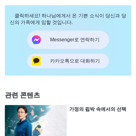
그리고는 저한테 당신은 당신이 믿는 하나님이 있지
않냐면서, 이제 경찰 올 텐데 오늘 저녁에 누가 당신
클릭하세요! 하나님에게서 온 기쁜 소식이 당신과 당
을 구하는지 보자면서 쌀쌀맞게 비웃는 거에요. 그러
신의 가족에게 임할 것입니다.
니까 화도 나고 또 중국에 있는 형제자매들처럼 경찰
Messenger로 연락하기
한테 잡혀갈까 봐 겁도 나더라구요. 그때 하나님 말
씀이 떠오르더라구요. 『
사람의 마음과 영은 하나님
의 주관 속에 있으며, 사람의 모든 삶 역시 하나님이
카카오톡으로 대화하기
지켜보는 가운데 이뤄진다. 네가 이 모든 것을 믿든
믿지 않든 상관없이, 모든 존재는 생명이 있든 없든
전부 하나님의 생각에 따라 움직이고 변화하고 새로
관련 콘텐츠
워지며 사라진다. 이것이 바로 하나님이 만물을 주재
하는 방식이다.
』
(＜말씀ㆍ1권 하나님의 현현과 사역ㆍ
가정의 핍박 속에서의 선택
맞아요! 모든
하나님은 사람 생명의 근원이다＞ 중에서)
게 다 하나님께 달렸고 하나님께서 주관하시는 거죠.