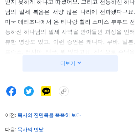
믿지 못하게 하냐고 따졌어요. 그리고 전능하신 하나
님의 말세 복음은 서양 많은 나라에 전파됐다구요.
미국 애리조나에서 온 티나랑 찰리 스미스 부부도 전
능하신 하나님의 말세 사역을 받아들인 과정을 인터
뷰한 영상도 있고, 이런 증언은 캐나다, 쿠바, 일본,
프랑스, 러시아, 태국, 뭐 많다고요. 진정으로 주님을
기다리는 사람은 모두 전능하신 하나님 앞에 돌아와
더보기
새 사역을 받아들였다고 했어요. 그러면서 왜 이게
정말 하나님이 하시는 일이 맞는지, 하나님의 음성이
맞는지 들어볼 생각은 안 하고, 무신론 중국 공산당
의 유언비어만 믿냐고 따졌어요. 그러는데도 제 말은
안 듣고 제 핸드폰을 뺏으려고 하는 거에요. 그래서
이전:
목사의 진면목을 똑똑히 보다
한쪽 팔로 막으면서 핸드폰을 뺏으려는 손을 탁 쳤어
다음:
목사의 민낯
요. 그랬더니 그걸 가지고 경찰에 신고했더라구요.