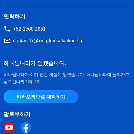
두거나 중단했습니다. 돌아보니까 하나님께 헌신하
겠다는 마음은 있지만 일단 제 이익에 손해가 생길
연락하기
것 같으면 먼저 저부터 챙기고, 교회 사역을 수호하
+82-1566-2851
는 일은 뒷전이었습니다. 본분에도 무책임했고, 양심
과 이성을 찾아볼 수 없었습니다. 그제야 제게는 충
contact.kr@kingdomsalvation.org
성심이 없다는 것을 알게 되었습니다. 하나님에 대한
진심은 한없이 부족하고 오히려 이기적이고 비열하
하나님나라가 임했습니다.
기만 했습니다!
하나님나라가 이미 인간 세상에 임했습니다. 하나님나라에 들어가고
싶으십니까?
더보기
그때 하나님의 이 말씀을 보고 큰 감동을 받게 됐
습니다. 전능하신 하나님께서 말씀하셨습니다. 『
복
카카오톡으로 대화하기
음 전파는 모든 사람의 직책이자 의무이다. 어느 때
든, 우리가 무엇을 듣든, 무엇을 보든, 어떤 대우를 받
팔로우하기
든 복음 전파에 대한 책임감을 굳게 지켜야 한다. 절
대 소극적이 되거나 연약해져 이 본분을 포기해서는