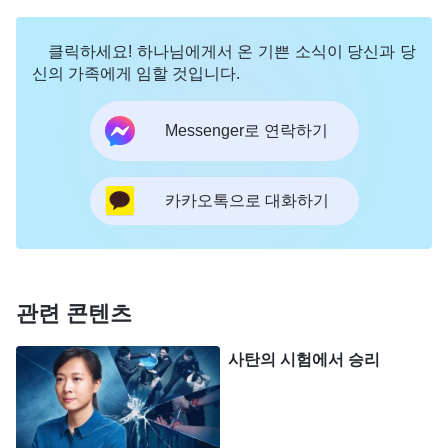
그러다 부대가 이동하면서 저도 다른 곳으로 옮겨
클릭하세요! 하나님에게서 온 기쁜 소식이 당신과 당
가게 됐습니다. 그런데 소대장이 신앙인을 핍박하는
신의 가족에게 임할 것입니다.
사실을 모르는 새신자들이 소대장한테도 복음을 전
한 겁니다. 결국 소대장이 나서서 누가 마을 사람들
Messenger로 연락하기
한테 복음을 전했는지 조사하기 시작했습니다. 저는
덜컥 겁이 났습니다. ‘내가 마을 사람들한테 복음 전
카카오톡으로 대화하기
한 게 들키지는 않을까? 간부들이 알면 잡혀서 영창
가는 거 아닐까? 영창 가면 분명 고생하고 수모당할
텐데, 당분간 쉬다가 조사가 좀 소홀해지면 그때 복
관련 콘텐츠
음을 전해야겠다. 그래야 들키지 않을 수 있으니까.
예전 같은 모욕을 다시는 당하고 싶지 않아.’ 그래서
사탄의 시험에서 승리
3일 동안 복음 전하러 나가지 않았습니다. 매일 저녁
온라인 예배에 참석은 했지만 뭔가 마음이 허전한
게, 본분을 이행했을 때처럼 그렇게 편하지 않았습니