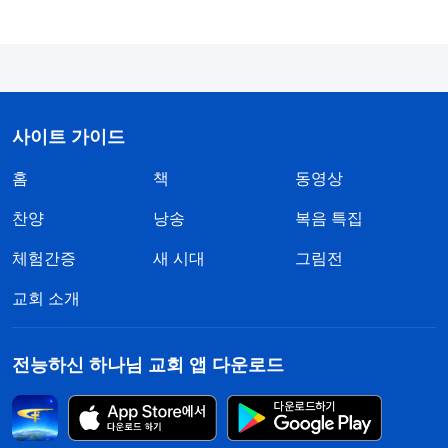
알아봐 제지했습니다. 전 그렇게까지 복음을 전했으
니까 충분히 고생하고 헌신했다고 생각했고, 얻은 사
람들도 좀 되니까 하나님께서도 분명 저의 충성심에
흡족해하실 거라고 생각했습니다. 사실 저는 충성심
사이트 가이드
이 전혀 없었습니다. 본분을 이행할 때, 전 항상 먼저
제 체면과 이익부터 챙기기 바빴습니다. 제가 복음
홈
책
동영상
전하는 것을 소대장이 알면 욕하고 때리고 모욕할 테
찬양
낭송
복음 특집
니 그런 걸로 얼굴 깎이는 게 겁났습니다. 그래서 본
체험간증
새 시대
그림전
분을 팽개치고 복음 전도와 새신자 양육까지 멈췄습
니다. 또 소대장이 마을 사람들한테 복음 전한 사람
교회 소개
을 조사할 때도, 제가 전한 게 들키면 영창 갈까 봐 겁
나서 본분을 중단했습니다. 그런 상황이 닥칠 때마다
전능하신 하나님 교회 앱 다운로드
먼저 생각하는 건 제 체면이었습니다. 일단 얼굴이
깎이고 수모를 당할 것 같으면 전 본분을 뒷자리에