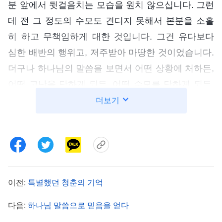
분 앞에서 뒷걸음치는 모습을 원치 않으십니다. 그런
데 전 그 정도의 수모도 견디지 못해서 본분을 소홀
히 하고 무책임하게 대한 것입니다. 그건 유다보다
심한 배반의 행위고, 저주받아 마땅한 것이었습니다.
더구나 하나님의 말씀을 보면서 어떤 상황에 처하든,
어떤 고난을 당하게 되든, 어떤 수모를 당하게 되든,
심지어 제 목숨을 내놓아야 할 상황이 닥쳐도 하나님
더보기
께서 주신 부탁은 완수해야 한다는 것을 깨달았습니
다. 그게 제가 다 해야 할 책임이자 본분입니다. 그래
서 전 바로 두 형제랑 협력하면서 복음 전도와 새신
자 양육에 임했습니다. 그렇게 한 달 사이에 27명이
복음을 받아들였고, 전원을 교회로 인도했습니다. 하
이전:
특별했던 청춘의 기억
나님의 인도하심을 보게 되니까 너무 감사했고 마음
다음:
하나님 말씀으로 믿음을 얻다
의 평안도 느꼈습니다.