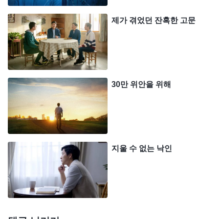
다.
제가 겪었던 잔혹한 고문
그때 한 자매님이 제 내적 상태를 알고 이 말씀을
보내 주셨습니다. 『
너희는 나에게 진심을 다하고,
변치 않는 마음으로 충성한다고 여긴다. 또한 너희는
자신들이 더없이 착하고, 동정심도 넘쳐난다고 여기
30만 위안을 위해
며, 나에게 셀 수 없이 많이 바쳤고, 나를 위해 행한
것도 충분히 많다고 여긴다. 하지만 너희는 그런 생
각들을 자신의 행위와 대조해 본 적이 있느냐? 내가
말해 주겠다. 너희는 교만으로 가득 찼고, 너무나 탐
지울 수 없는 낙인
욕스러우며, 건성으로 하는 일이 많다. 게다가 나를
속이는 데 탁월하고, 비열한 속셈과 수단이 너무 많
다. 너희는 충성심과 진심이 한없이 부족하고, 양심
은 더욱 없다. … 본분을 이행할 때도 네가 생각하는