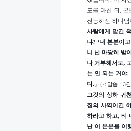
도를 마친 뒤, 
전능하신 하나님
사람에게 맡긴 
냐? ‘내 본분이
니 난 마땅히 받
나 거부해서도, 
는 안 되는 거야
다.
』
(＜말씀ㆍ3
그것의 상하 귀천
집의 사역이긴 하
하라고 하고, 티
난 이 본분을 이