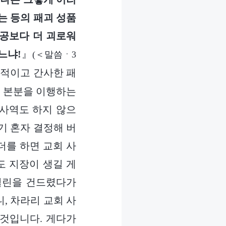
는 등의 패괴 성품
오공보다 더 괴로워
느냐!
』
(＜말씀ㆍ3
적이고 간사한 패
게 본분을 이행하는
 사역도 하지 않으
기 혼자 결정해 버
더를 하면 교회 사
도 지장이 생길 게
릴린을 건드렸다가
, 차라리 교회 사
것입니다. 게다가