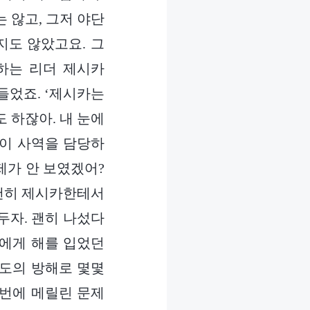
 않고, 그저 야단
지도 않았고요. 그
하는 리더 제시카
 들었죠. ‘제시카는
 하잖아. 내 눈에
린이 사역을 담당하
제가 안 보였겠어?
 괜히 제시카한테서
두자. 괜히 나섰다
도에게 해를 입었던
스도의 방해로 몇몇
이번에 메릴린 문제