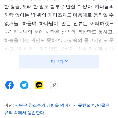
한 방울, 모래 한 알도 함부로 만질 수 없다. 하나님의
허락 없이는 땅 위의 개미조차도 마음대로 움직일 수
없거늘, 하물며 하나님이 만든 인류는 어떠하겠느
냐? 하나님의 눈에 사탄은 산속의 백합만도 못하고,
하늘을 나는 새만도 못하며, 바닷속의 물고기만도 못
하고, 땅 위의 구더기만도 못하다. 만물 가운데 사탄
의 역할은 만물과 인류를 위해 봉사하고, 하나님의
더보기
사역과 경륜을 위해 봉사하는 것이다. 사탄의 본성이
아무리 악독하고 본질이 아무리 사악해도 상관없다.
사탄이 유일하게 할 수 있는 일은 분수에 맞게 자신
의 기능, 그러니까 하나님을 위해 봉사하는 기능과
부각물의 역할을 잘 수행하는 것이다. 이것이 바로
이전:
사탄은 창조주의 권병을 넘어서지 못했으며, 만물은
사탄의 본질이자 본래 자리이다. 사탄의 본질은 생명
규칙 속에서 생존한다
과 무관하고, 능력과 무관하며, 권병과 무관하다. 사