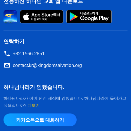
전능하신 하나님 교회 앱 다운로드
리는 하나님의 징벌이다. 사탄이 욥, 이 한 사람에게
행한 일은 인류를 패괴시킨 사탄의 소행을 보여 주는
축소판일 뿐이다. 사탄이 그 일을 저지를 때 하나님
이 사탄에게 정해 준 범위와 내린 명령은 사탄이 모
연락하기
든 일에서 지켜야 하는 원칙을 보여 주는 축소판일
뿐이다. 그리고 사탄이 이 일에서 담당한 역할과 위
+82-1566-2851
치는 사탄이 하나님의 경영 사역에서 담당하는 역할
contact.kr@kingdomsalvation.org
과 위치를 보여 주는 축소판일 뿐이다. 사탄이 욥의
시험에서 보인 하나님에 대한 절대적인 복종은 하나
하나님나라가 임했습니다.
님의 경영 사역 가운데서 하나님께 감히 대항하지 못
하나님나라가 이미 인간 세상에 임했습니다. 하나님나라에 들어가고
하는 사탄의 모습을 보여 주는 축소판일 뿐이다. 이
싶으십니까?
더보기
축소판들이 너희에게 주는 경고는 무엇이냐? 사탄을
포함한 만물 가운데 그 누구도 그 어떤 것도 감히 창
카카오톡으로 대화하기
조주가 정한 천상의 법칙과 규칙을 벗어나지 못하며,