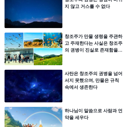
님의 능력이라고 해석할 수 있다. 먼저, 권병이든 능
지 않고 거스를 수 없다
력이든 모두 긍정적인 것으로서, 그 어떤 부정적인
것들과 무관하고, 그 어떤 피조물이나 비피조물과도
무관하다고 확실하게 말할 수 있다. 하나님의 능력은
창조주가 만물 생령을 주관하
그 어떤 형식의, 생명 있고 활력 넘치는 것이라도 다
고 주재한다는 사실은 창조주
만들어 낼 수 있다. 이는 하나님의 생명으로 결정되
의 권병이 진실로 존재함을
는 것이다. 하나님이 생명이기 때문에 그는 모든 생
말해 주고 있다
명체의 근원이다. 그와 동시에 하나님의 권병은 모든
생명체가 하나님의 모든 말씀에 순종하게 할 수 있
사탄은 창조주의 권병을 넘어
서지 못했으며, 만물은 규칙
다. 즉, 하나님의 말씀에 따라 생겨나고 하나님의 명
속에서 생존한다
령에 따라 생존하며 지속되게 한다. 그 후에는 하나
님이 모든 생명체를 주재하고 주관한다. 지금껏 여기
엔 오차가 없었으며, 영원히 그럴 것이다. 이런 것들
하나님이 말씀으로 사람과 언
약을 세우다
은 그 어떤 사람이나 그 어떤 것도 갖추지 못했으며,