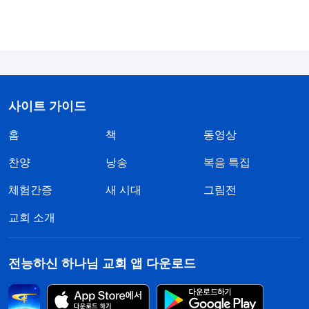
사이트 가이드
홈
책
동영상
찬양
낭송
복음 특집
체험간증
새 시대
그림전
교회 소개
전능하신 하나님 교회 앱 다운로드