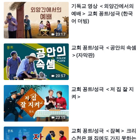
기독교 영상 ＜외양간에서의
예배＞ 교회 꽁트/성극 (한국
어 더빙)
23:17
교회 꽁트/성극 ＜공안의 속셈
＞(자막판)
20:57
교회 꽁트/성극 ＜저 집 잘 지
켜＞
23:15
교회 꽁트/성극 ＜잠복＞ 크리
스천은 왜 집에도 가지 못하는