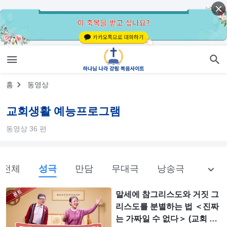
홈
동영상
교회생활 예능프로그램
동영상 36 편
전체
성극
만담
무대극
낭송극
기독교
말세에 참그리스도와 거짓 그
리스도를 분별하는 법 ＜진짜
는 가짜일 수 없다＞ (교회 꽁