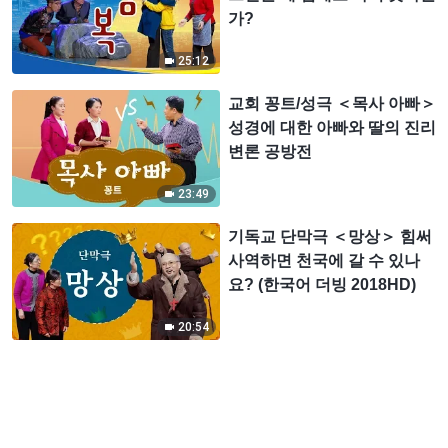
가?
25:12
교회 꽁트/성극 ＜목사 아빠＞
성경에 대한 아빠와 딸의 진리
변론 공방전
23:49
기독교 단막극 ＜망상＞ 힘써
사역하면 천국에 갈 수 있나
요? (한국어 더빙 2018HD)
20:54