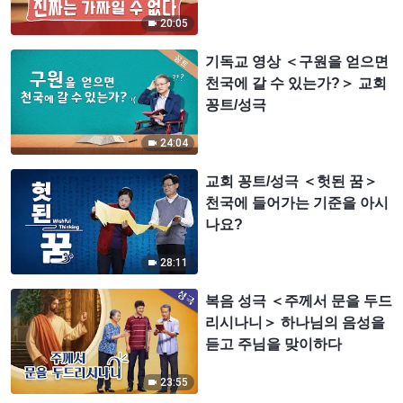
트/성극)
20:05
기독교 영상 ＜구원을 얻으면
천국에 갈 수 있는가?＞ 교회
꽁트/성극
24:04
교회 꽁트/성극 ＜헛된 꿈＞
천국에 들어가는 기준을 아시
나요?
28:11
복음 성극 ＜주께서 문을 두드
리시나니＞ 하나님의 음성을
듣고 주님을 맞이하다
23:55