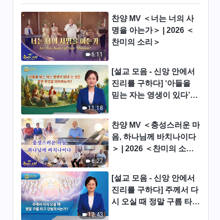
찬양 MV ＜너는 너의 사
명을 아는가＞ | 2026 ＜
찬미의 소리＞
6:11
[설교 모음 - 신앙 안에서
진리를 구하다] ‘아들을
믿는 자는 영생이 있다’는
것은 과연 무엇을 의미하
11:18
는가?
찬양 MV ＜충성스러운 마
음, 하나님께 바치나이다
＞ | 2026 ＜찬미의 소리
＞
6:27
[설교 모음 - 신앙 안에서
진리를 구하다] 주께서 다
시 오실 때 정말 구름 타고
강림하시는가?
12:43