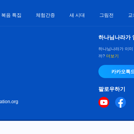
복음 특집
체험간증
새 시대
그림전
교
하나님나라가 
하나님나라가 이미
까?
더보기
카카오톡으
팔로우하기
ation.org
키 정책