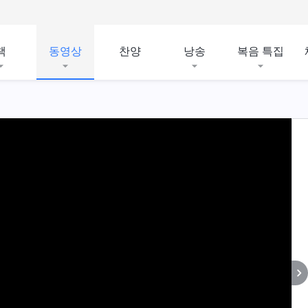
책
동영상
찬양
낭송
복음 특집