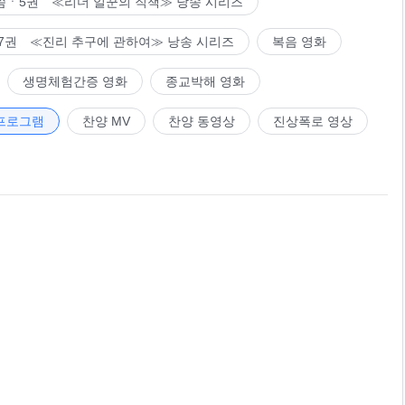
씀ㆍ5권 ≪리더 일꾼의 직책≫ 낭송 시리즈
7권 ≪진리 추구에 관하여≫ 낭송 시리즈
복음 영화
생명체험간증 영화
종교박해 영화
프로그램
찬양 MV
찬양 동영상
진상폭로 영상