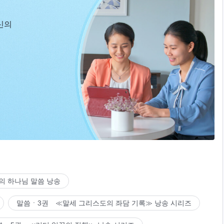
신의
의 하나님 말씀 낭송
말씀ㆍ3권 ≪말세 그리스도의 좌담 기록≫ 낭송 시리즈