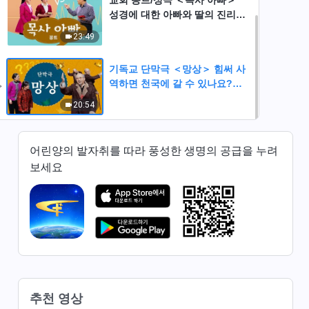
교회 꽁트/성극 ＜목사 아빠＞
성경에 대한 아빠와 딸의 진리
변론 공방전
23:49
기독교 단막극 ＜망상＞ 힘써 사
역하면 천국에 갈 수 있나요?
(한국어 더빙 2018HD)
20:54
어린양의 발자취를 따라 풍성한 생명의 공급을 누려
보세요
추천 영상