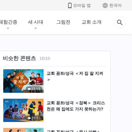
23:55
모바일 앱
한국어
기독교 영상 ＜외양간에서의 예
배＞ 교회 꽁트/성극 (한국어 더
체험간증
새 시대
그림전
교회 소개
빙)
23:17
교회 꽁트/성극 ＜공안의 속셈＞
(자막판)
비슷한 콘텐츠
10
/
10
20:57
교회 꽁트/성극 ＜저 집 잘 지켜
＞
23:15
교회 꽁트/성극 ＜잠복＞ 크리스
천은 왜 집에도 가지 못하는가?
25:12