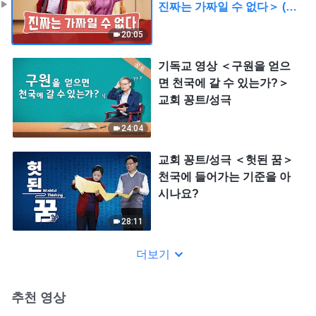
진짜는 가짜일 수 없다＞ (교
회 꽁트/성극)
20:05
기독교 영상 ＜구원을 얻으
면 천국에 갈 수 있는가?＞
교회 꽁트/성극
24:04
교회 꽁트/성극 ＜헛된 꿈＞
천국에 들어가는 기준을 아
시나요?
28:11
더보기
추천 영상