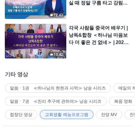
실 때 정말 구름 타고 강림하
시는가?
12:43
각국 사람들 중국어 배우기 |
낭독&합창 ＜하나님 마음보
다 더 좋은 건 없네＞ | 2026
＜찬미의 소리＞
13:42
기타 영상
말씀ㆍ1권 ≪하나님의 현현과 사역≫ 낭송 시리즈
매일의 
말씀ㆍ7권 ≪진리 추구에 관하여≫ 낭송 시리즈
복음 영화
합창단 영상
교회생활 예능프로그램
찬양 MV
찬