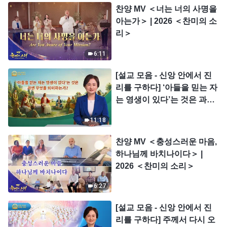
찬양 MV ＜너는 너의 사명을
아는가＞ | 2026 ＜찬미의 소
리＞
6:11
[설교 모음 - 신앙 안에서 진
리를 구하다] ‘아들을 믿는 자
는 영생이 있다’는 것은 과연
무엇을 의미하는가?
11:18
찬양 MV ＜충성스러운 마음,
하나님께 바치나이다＞ |
2026 ＜찬미의 소리＞
6:27
[설교 모음 - 신앙 안에서 진
리를 구하다] 주께서 다시 오