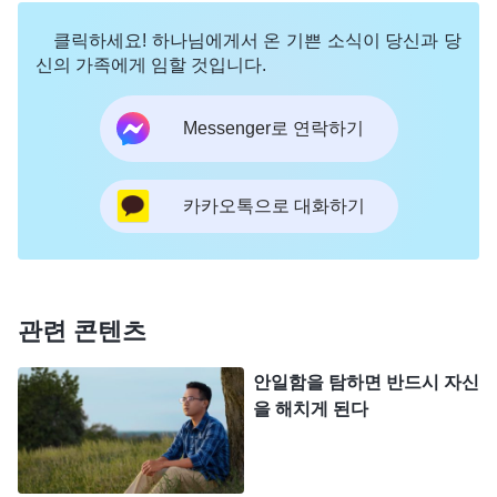
, 『
본분을 이행하면서 마음을 다
결할 것인가＞ 중에서)
하지 않고 건성으로 임하며, 쉬운 방향으로만 행동한
클릭하세요! 하나님에게서 온 기쁜 소식이 당신과 당
신의 가족에게 임할 것입니다.
다면 그것은 어떤 태도겠느냐? 무성의하게 행동하며
본분에 충성을 다하지 않는, 책임감도 사명감도 없는
Messenger로 연락하기
태도이다. 본분을 이행할 때마다 적당히 노력하고 적
당히 애쓰며, 불성실하게 임하고 대충대충 넘어간다
카카오톡으로 대화하기
면, 본분 이행을 놀이처럼 가볍게 대한다면, 문제가
되지 않겠느냐? 그런 사람은 결국 “당신은 본분을 별
로 잘 이행하지 못하는군요. 그저 대충 형식만 갖추
고 넘어가는군요.”라는 말을 듣게 될 것이다. 그럼 하
관련 콘텐츠
나님은 뭐라고 말하겠느냐? 하나님은 너를 믿을 수
안일함을 탐하면 반드시 자신
없는 자라고 말할 것이다. 하나님이 네게 사역을 맡
을 해치게 된다
겼는데, 너는 그것이 중요한 책임이든 일반적인 책임
이든 상관 않고 마음과 책임을 다하지 않고, 그 일을