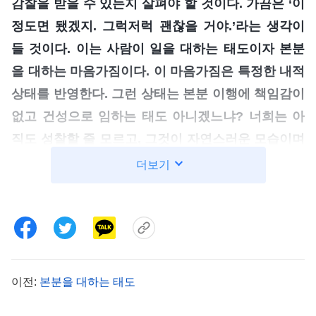
감찰을 받을 수 있는지 살펴야 할 것이다. 가끔은 ‘이
정도면 됐겠지. 그럭저럭 괜찮을 거야.’라는 생각이
들 것이다. 이는 사람이 일을 대하는 태도이자 본분
을 대하는 마음가짐이다. 이 마음가짐은 특정한 내적
상태를 반영한다. 그런 상태는 본분 이행에 책임감이
없고 건성으로 임하는 태도 아니겠느냐? 너희는 아
직도 성찰할 줄 모르고, 그것이 자연스러운 모습이며
인성 안에 있는 정상적인 태도이므로 문제 될 것 없
더보기
다고 생각할지도 모른다. 그러나 늘 그런 모습, 그런
상태로 살아간다면 그 이면에는 너를 지배하는 성품
이 있는 것이다. 너희는 마땅히 이에 대해 성찰하고
진지하게 대해야 한다. 그렇게 하지 않는다면 너희의
내면에는 어떤 변화도 생기지 않을 것이다.
』
(＜그리
이전:
본분을 대하는 태도
스도의 좌담 기록ㆍ본분을 대충 이행하는 문제를 어떻게 해