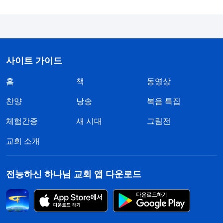
게 관대하게 굴며 모른 척 이 문제를 넘어가려 했지
요. 성과를 낼 수 있을지 여부는 생각하지 않고 적당
하게 넘어갈 수 있으면 그만이라고 여겼습니다. 이것
이 바로 제가 일을 처리하는 일관된 기준이었습니다.
사이트 가이드
저는 겉으로만 책임자들과 교제했을 뿐, 그들의 문제
홈
를 진정으로 해결하기 위해 고생하거나 대가를 치르
책
동영상
려 하지 않았습니다. 그러면서도 스스로는 할 만큼
찬양
낭송
복음 특집
했다고 생각했고요. 사실 그것은 한순간의 표면적인
체험간증
새 시대
그림전
행동으로, 눈 가리고 아웅 하는 데 불과했습니다. 그
교회 소개
렇게 하면 나중에 누군가 그 문제를 꺼내도 제대로
응대할 수 있고, 복음 성과가 좋지 않은 것에 대해서
전능하신 하나님 교회 앱 다운로드
도 그들이 좋은 방법을 받아들이지 않아서 그렇게 됐
다며 책임을 회피할 수 있으니까요. 심지어 저는 하
나님께도 “하나님, 제가 할 수 있는 건 여기까지인가