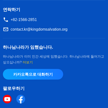
봅니다.”라며 불성실한 태도를 보였습니다. 그제야
저는 제가 마주한 모든 어려움에서 하나님을 뜻을 찾
연락하기
지 않았으며, 하나님의 요구에 따라 실행함으로써 하
+82-1566-2851
나님을 만족게 해 드리려고 노력하지도 않았다는 것
contact.kr@kingdomsalvation.org
을 깨달았습니다. 언제나 건성으로 임하며 하나님을
기만했지요. 저는 너무나도 교활하고 간사한 사람이
하나님나라가 임했습니다.
었습니다! 형제자매들이 복음을 전할 때 직면하는 어
려움을 알고 있으면서도 해결하지 않았으며, 책임을
하나님나라가 이미 인간 세상에 임했습니다. 하나님나라에 들어가고
싶으십니까?
더보기
다하지도 않았습니다. 또 육적인 고생을 피하기 위해
복음 사역이 난관에 부딪힌 것을 보면서도 신경 쓰지
카카오톡으로 대화하기
않았고요. 그러니 하나님 집의 사역을 우습게 여긴
것 아니겠습니까? 저는 양심과 이성이라고는 찾아볼
팔로우하기
수도 없는, 너무도 믿을 수 없는 사람이었습니다! 저
는 또 하나님 말씀을 보았습니다. 『
나는 너희를 만