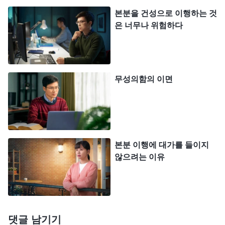
하나님이 네게 준 일이나 사명으로 여기지도 않으며,
본분을 건성으로 이행하는 것
또한 그것을 너의 본분이나 의무로 여겨 행하지도 않
은 너무나 위험하다
는다면, 그것은 문제가 되는 것이다. 하나님은 너의
본분 이행을 ‘믿을 수 없다’라는 말로 정의 내릴 것이
고, 너라는 사람의 인품이 부족하다고 말씀할 것이
무성의함의 이면
다. 네게 일을 맡겼는데 너는 그런 태도로 임하고, 그
런 방식으로 처리한다면, 나중에 네게 또 본분을 맡
길 수 있겠느냐? 큰일을 맡길 수 있겠느냐? 어쩌면
네 태도에 따라 네게 본분을 맡길 수도 있다. 하지만
본분 이행에 대가를 들이지
하나님은 항상 불안하고 만족감을 느끼지 못할 것이
않으려는 이유
다. 그러면 곤란하지 않겠느냐?
』
(＜그리스도의 좌담
기록ㆍ언제나 진리를 되새겨야 실행할 길이 생긴다＞ 중에
하나님 말씀의 폭로 앞에서 저는 자책을 느꼈습니
서)
다. 제가 본분을 이행하면서 건성으로 임하고 교활하
댓글 남기기