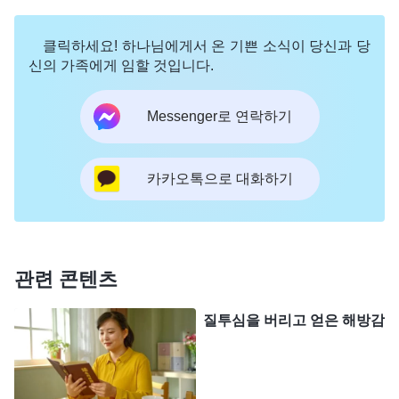
은 몇몇 영상도 다 순조로웠으니, 시간이 부족해도
문제없을 거야.’ 그래서 저는 대사를 외우고 말투를
클릭하세요! 하나님에게서 온 기쁜 소식이 당신과 당
중점적으로 연습했으며, 형제자매들과는 하루만 리
신의 가족에게 임할 것입니다.
허설하고 촬영을 준비했습니다. 사실 그 당시 저는
Messenger로 연락하기
아직 준비가 덜 돼서 감독님께 촬영을 며칠 미뤄 달
라고 말씀드리고 싶었습니다. 하지만 남들이 베테랑
이면서 무슨 준비를 이렇게 오래 하냐며 얕잡아 볼까
카카오톡으로 대화하기
봐 걱정되어 서둘러 촬영에 임했습니다. 그 결과, 촬
영을 마치고 나니 문제가 있어서 수정해야 할 부분이
한두 군데가 아니었습니다. 게다가 주인공이 패괴 성
관련 콘텐츠
품을 드러내는 부분을 연기할 때 제가 좀 과장되게
표현하는 바람에, 주인공을 다소 부정적인 사람처럼
질투심을 버리고 얻은 해방감
보이게 만들었습니다. 저는 눈앞이 캄캄해졌고, 마음
이 무거웠습니다. ‘어떻게 이렇게 심각한 문제가 생