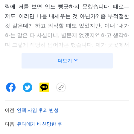
람에 저를 보면 입도 뻥긋하지 못했습니다. 때로는
저도 ‘이러면 나를 내세우는 것 아닌가? 좀 부적절한
것 같은데?’ 하고 의식할 때도 있었지만, 이내 ‘내가
하는 말은 다 사실이니, 별문제 없겠지?’ 하고 생각하
며 그렇게 적당히 넘어가곤 했습니다. 제가 곳곳에서
자신을 내보이고 내세우고 있을 때, 하나님께서는 환
더보기
경을 마련하셔서 저를 드러내셨습니다.
한번은 내용이 꽤 길고 대화도 많은 체험 간증문
하나를 받았습니다. 그런데 촬영 일정이 앞당겨져 제
게 주어진 준비 시간이 비교적 짧았습니다. 저는 속
으로 이렇게 생각했습니다. ‘대화 표현은 내 전문이
이전:
인책 사임 후의 반성
니, 내레이션만 실감나게 들려주면 돋보일 거야. 그
다음:
유다에게 배신당한 후
럼 사람들이 나를 다시 보겠지. 더군다나 최근에 찍