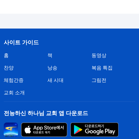
본질적으로는 자신을 높이고 증거하는 일을 많이 저
질렀다. 이렇게 하는 것이 이성적인 것이냐? 그것은
이성의 범주를 넘어선 일로, 염치없는 것이다. 즉, 염
치도 모르고 자신이 하나님을 위해 무엇을 했고, 얼
사이트 가이드
마나 많은 고통을 겪었다고 증거하며 심지어는 자신
홈
책
동영상
에게 어떤 은사나 재능, 특별한 기능, 어떤 경험이나
좋은 처세술, 남을 우롱하는 수단 등이 있다고 자랑
찬양
낭송
복음 특집
하기까지 한다. 자신을 높이고 증거하는 수단은 자신
체험간증
새 시대
그림전
을 뽐내고 남을 깎아내리는 것이며, 또한 자신을 위
교회 소개
장하고 포장하는 것이다. 그렇게 함으로써 남들이 자
신의 약점과 결점, 부족한 부분을 보지 못하게 하고,
전능하신 하나님 교회 앱 다운로드
영원히 자신의 빛나는 일면만 보게 한다. 심지어는
소극적이 되어도 남들에게 알리거나 마음을 열고 교
제하지 못하며, 일을 잘못해도 애써 포장하고 숨긴