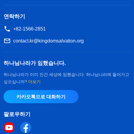
다. 자신이 본분을 이행하는 과정에서 교회 사역에
끼친 손실은 입에도 올리는 법이 없지만, 아주 작은
연락하기
기여나 성과만 있어도 즉시 끄집어내 자랑한다. 자신
+82-1566-2851
이 얼마나 재능 있고 자질이 좋은지, 자신이 얼마나
contact.kr@kingdomsalvation.org
남다르고 일반인보다 뛰어난지 온 세상 사람들에게
알리지 못해 한스러워한다. 이것이 자신을 높이고 증
하나님나라가 임했습니다.
거하는 방식이 아니냐? 자신을 높이고 증거하는 이
러한 행위가 양심과 이성이 있는 사람이 하는 행동이
하나님나라가 이미 인간 세상에 임했습니다. 하나님나라에 들어가고
싶으십니까?
더보기
겠느냐? 그렇지 않다. 그럼 사람이 이런 일을 할 때,
일반적으로 어떤 성품을 드러내겠느냐? 교만함이다.
카카오톡으로 대화하기
이는 가장 주된 성품 중 하나다. 그다음으로는 간사
함이 있다. 바로 수단과 방법을 가리지 않고 남들이
팔로우하기
자신을 우러러보게 하려는 것이다. 말할 때 조금의
허점도 보이지 않는다. 분명 속셈과 간계를 갖고 말