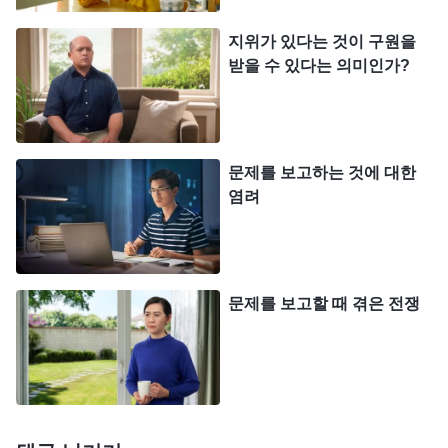
길 수 있지? 만약 수정이 안 되면 재촬영해야 하고,
그럼 촬영 일정에 차질이 생길 텐데, 이건 내가 방해
지위가 있다는 것이 구원을
받을 수 있다는 의미인가?
하고 교란한 거잖아?’ 저는 두려워서 얼른 하나님께
기도드렸습니다. ‘하나님, 제가 큰 잘못을 저질렀습
니다. 저를 벌해 주십시오. 저는 지금 회개하고, 최선
을 다해 만회하기를 원합니다.” 곧바로 저는 다른 사
문제를 보고하는 것에 대한
람들과 다 같이 점검했고, 다섯 번이나 수정하고 나
염려
서야 문제를 바로잡을 수 있었습니다. 얼마 후, 저는
스스로 반성했습니다. ‘나한테 왜 이렇게 심각한 문
제가 생긴 걸까? 대체 무엇 때문에 이런 일이 일어난
문제를 보고할 때 겪은 전쟁
걸까?’ 그러고는 제가 스스로를 인식하도록 저를 깨
우치고 이끌어 달라고 하나님께 기도도 드렸습니다.
묵상을 하면서 저는 다음과 같은 하나님의 말씀을
보았습니다. 『
패괴된 인간은 모두 자신을 높이고 증