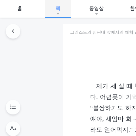
홈
책
동영상
찬
그리스도의 심판대 앞에서의 체험 간
제가 세 살 때
다. 어렴풋이 기
“불쌍하기도 하지
얘야, 새엄마 화
라도 얻어먹지.”