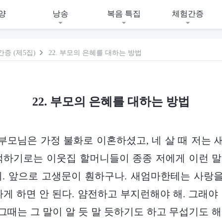
양
낭송
복음 특집
체험간증
증 (제5집)
22. 부모의 은혜를 대하는 방법
22. 부모의 은혜를 대하는 방법
 부모님은 가정 불화로 이혼하셨고, 네 살 때 저는
억하기로는 이웃집 할머니들이 종종 저에게 이런 
. 앞으로 고생문이 훤하구나. 새엄마한테는 사랑을
나게 하면 안 된다. 얌전하고 부지런해야 해. 그래야
 그때는 그 말이 알 듯 말 듯하기도 하고 무섭기도 