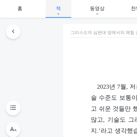
홈
책
동영상
찬
그리스도의 심판대 앞에서의 체험 간
2023년 7월
술 수준도 보통이
고 쉬운 것들만 
많고, 기술도 그
지.’라고 생각했