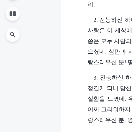
리.
2. 전능하신 
사랑은 이 세상에
씀은 모두 사람의
으셨네. 심판과 
랑스러우신 분! 
3. 전능하신 
정결케 되니 당신
실함을 느꼈네. 
어찌 그리워하지 
랑스러우신 분, 