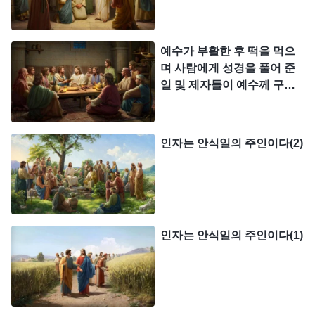
사람에 대한 하나님의 진정한 태도와 처리 방식이 담
겨 있다. 이 태도와 처리 방식이 바로 “말로써 성령을
예수가 부활한 후 떡을 먹으
거스르는 것만은 이 세상에서도 다음 세상에서도 절
며 사람에게 성경을 풀어 준
대 사함 받을 수 없느니라”라는 말씀에 담겨 있는 진
일 및 제자들이 예수께 구운
정한 의미이다. 사람이 하나님을 모독했을 때, 즉 하
생선을 드린 일
나님을 노하게 했을 때 하나님은 결론을 하나 내놓았
고, 그 결론이 바로 하나님이 준 결과이다. 성경에는
인자는 안식일의 주인이다(2)
다음과 같이 기록되어 있다. “그러므로 내가 너희에
게 이르노니 사람의 모든 죄와 모독은 사함 받을 수
있으나 성령을 모독하는 것만은 절대 사함 받을 수
없느니라”
, “위선적인 서기
(마 12:31, 중국어성경 직역)
인자는 안식일의 주인이다(1)
관과 바리새인들이여 너희에게 화가 있으리라”
(마
. 그러나 예수가 이런 말씀을 한
23:13, 중국어성경 직역)
후, 서기관과
바리새인
, 그리고 예수를 미쳤다고 말