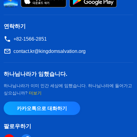
볼 수 있다. 어떤 자들의 악행에 대해서는 말씀으로
저주하는 동시에 하나님의 분노가 그들에게 임하게
한다. 그들이 받는 벌은 사람의 눈에 보이지 않을 수
연락하기
도 있지만 그 결말은 사람의 눈으로 볼 수 있는 벌이
+82-1566-2851
나 죽임을 당하는 결말보다 훨씬 더 엄중하다. 하나
contact.kr@kingdomsalvation.org
님은 그러한 자들을 구원하지 않고, 그들에게 더는
긍휼과 관용을 베풀지 않으며, 그 어떤 기회도 주지
않겠다고 뜻을 결정한 상황에서 그들에게 방임하는
하나님나라가 임했습니다.
태도를 취하기 때문이다. ‘방임’의 의미는 무엇이냐?
하나님나라가 이미 인간 세상에 임했습니다. 하나님나라에 들어가고
이 단어 자체의 의미는 우선 한쪽으로 제쳐 놓고 상
싶으십니까?
더보기
대하거나 신경 쓰지 않는다는 것이다. 하나님께 있어
카카오톡으로 대화하기
‘방임’은 두 가지 의미로 해석할 수 있다. 하나는 그
사람의 목숨을 비롯한 모든 것을 사탄이 처리하도록
팔로우하기
넘겨주어 하나님이 더 이상 책임지거나 관리하지 않