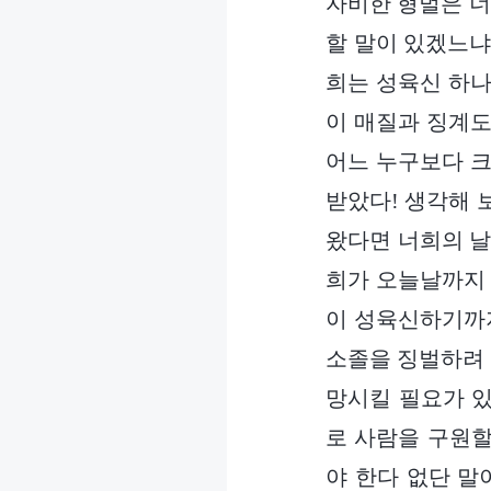
자비한 형벌은 너
할 말이 있겠느냐
희는 성육신 하나
이 매질과 징계도
어느 누구보다 크
받았다! 생각해 
왔다면 너희의 날
희가 오늘날까지 
이 성육신하기까지
소졸을 징벌하려 
망시킬 필요가 있
로 사람을 구원할
야 한다 없단 말