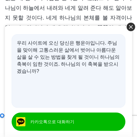
나님이 하늘에서 내려와 네게 알려 준다 해도 알아보
지 못할 것이다. 네게 하나님의 본체를 볼 자격이나
있느냐? 하나님이 네게 하나님이라고 똑똑히 얘기해
도 받아들이지 않는데 네가 알아볼 수 있겠느냐? 이
우리 사이트에 오신 당신은 행운아입니다. 주님
런 자들은 어떤 사람이냐? 본성은 어떠하냐? (사악합
을 맞이해 고통스러운 삶에서 벗어나 아름다운
니다.) 정말이지 이런 자들이 내 ‘식견’을 넓혀 준다.
삶을 살 수 있는 방법을 찾게 될 것이니 하나님의
축복이 임한 것이죠. 하나님의 이 축복을 받으시
하나님의 사역을 담당하고 나서부터 나는 지금의
겠습니까?
신분과 지위로 사역하면서 일부 사람들과 접촉했다.
각양각색의 ‘인재’들을 만나면서 나는 사람의 패괴 성
품이 ‘사’와 ‘악’이라는 두 글자와 밀접한 관련이 있으
며 이 두 글자로 요약된다는 것을 알게 되었다. 그들
은 왜 매일 나를 연구하느냐? 왜 나의 신분을 인정하
제7조 사악함과 음험함, 그리고 간사함(3)
카카오톡으로 대화하기
제 6 부
00:00
46:40
는 것이 달갑지 않으냐? 내가 아주 평범하고 정상적