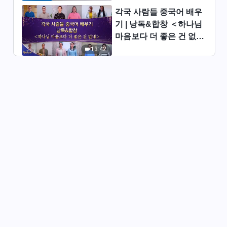
람의 삶을 정상으로 회복시켜 사
각국 사람들 중국어 배우
람을 아름다운 종착지로 이끌어
32:04
간다＞(상)
기 | 낭독&합창 ＜하나님
마음보다 더 좋은 건 없네
전능하신 하나님 말씀 낭송 ＜사
＞ | 2026 ＜찬미의 소리
13:42
람의 삶을 정상으로 회복시켜 사
＞
람을 아름다운 종착지로 이끌어
49:09
간다＞(하)
전능하신 하나님 말씀 낭송 ＜하
나님은 사람과 함께 안식에 들어
갈 것이다＞
1:08:11