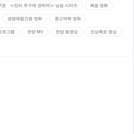
7권 ≪진리 추구에 관하여≫ 낭송 시리즈
복음 영화
생명체험간증 영화
종교박해 영화
프로그램
찬양 MV
찬양 동영상
진상폭로 영상