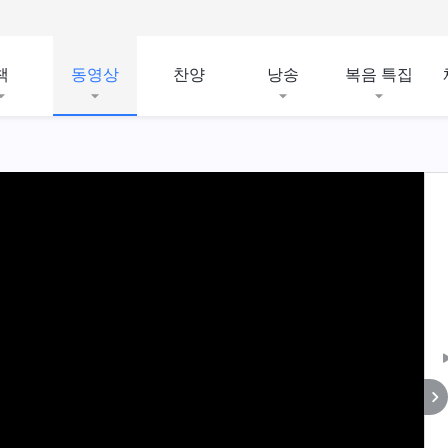
책
동영상
찬양
낭송
복음 특집