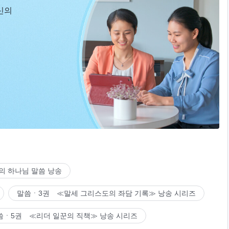
신의
의 하나님 말씀 낭송
말씀ㆍ3권 ≪말세 그리스도의 좌담 기록≫ 낭송 시리즈
씀ㆍ5권 ≪리더 일꾼의 직책≫ 낭송 시리즈