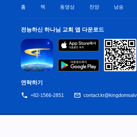
홈
책
동영상
찬양
낭송
전능하신 하나님 교회 앱 다운로드
연락하기
+82-1566-2851
contact.kr@kingdomsalv
공지
이용약관
개인정보처리방침
저작권 명시
쿠
공유
성경은 개역한글에서 인용하였습니다. 이 사이트에는 부분적