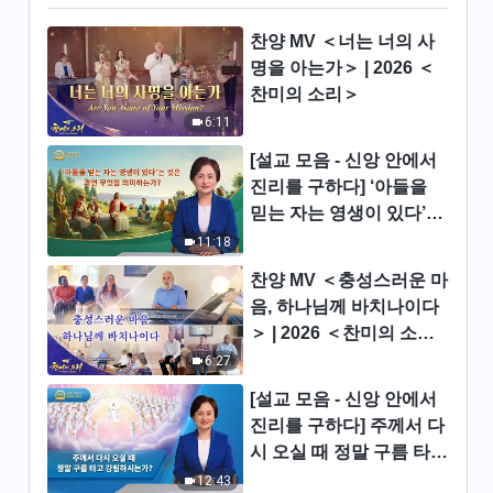
전능하신 하나님 말씀 낭송 ＜하
찬양 MV ＜너는 너의 사
나님이 거하고 있는 ‘육신’의 본
명을 아는가＞ | 2026 ＜
질＞
찬미의 소리＞
1:02:05
6:11
전능하신 하나님 말씀 낭송 ＜하
[설교 모음 - 신앙 안에서
나님의 사역과 사람의 실행 ＞
진리를 구하다] ‘아들을
(하)
43:09
믿는 자는 영생이 있다’는
것은 과연 무엇을 의미하
11:18
전능하신 하나님 말씀 낭송 ＜하
는가?
나님의 사역과 사람의 실행＞
찬양 MV ＜충성스러운 마
(상)
음, 하나님께 바치나이다
37:08
＞ | 2026 ＜찬미의 소리
＞
6:27
전능하신 하나님 말씀 낭송 ＜그
리스도의 본질은 하나님 아버지
[설교 모음 - 신앙 안에서
의 뜻에 순종하는 것이다＞
37:58
진리를 구하다] 주께서 다
시 오실 때 정말 구름 타고
전능하신 하나님 말씀 낭송 ＜사
강림하시는가?
12:43