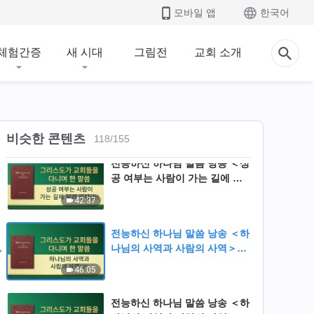
모바일 앱
한국어
전능하신 하나님 말씀 낭송 ＜너
는 ‘13편 서신’을 어떻게 보느냐
체험간증
새 시대
그림전
교회 소개
＞
29:38
전능하신 하나님 말씀 낭송 ＜성
공 여부는 사람이 가는 길에 달
려 있다＞(상)
25:46
비슷한 콘텐츠
118
/
155
전능하신 하나님 말씀 낭송 ＜성
공 여부는 사람이 가는 길에 달
려 있다＞(하)
42:37
전능하신 하나님 말씀 낭송 ＜하
나님의 사역과 사람의 사역＞
(상)
46:05
전능하신 하나님 말씀 낭송 ＜하