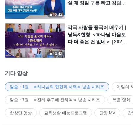
실 때 정말 구름 타고 강림하
시는가?
12:43
각국 사람들 중국어 배우기 |
낭독&합창 ＜하나님 마음보
다 더 좋은 건 없네＞ | 2026
＜찬미의 소리＞
13:42
기타 영상
말씀ㆍ1권 ≪하나님의 현현과 사역≫ 낭송 시리즈
매일의 
말씀ㆍ7권 ≪진리 추구에 관하여≫ 낭송 시리즈
복음 영화
합창단 영상
교회생활 예능프로그램
찬양 MV
찬