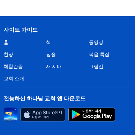
사이트 가이드
홈
책
동영상
찬양
낭송
복음 특집
체험간증
새 시대
그림전
교회 소개
전능하신 하나님 교회 앱 다운로드