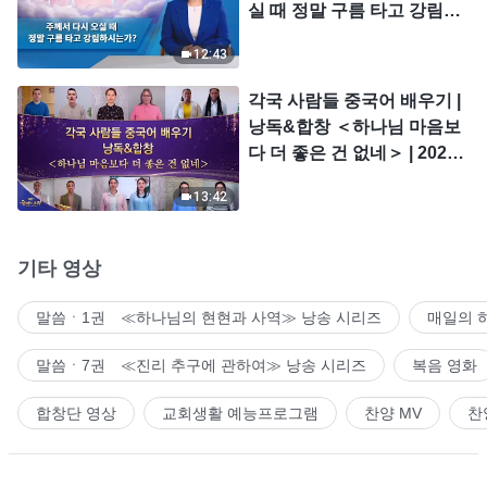
실 때 정말 구름 타고 강림하
시는가?
12:43
각국 사람들 중국어 배우기 |
낭독&합창 ＜하나님 마음보
다 더 좋은 건 없네＞ | 2026
＜찬미의 소리＞
13:42
기타 영상
말씀ㆍ1권 ≪하나님의 현현과 사역≫ 낭송 시리즈
매일의 
말씀ㆍ7권 ≪진리 추구에 관하여≫ 낭송 시리즈
복음 영화
합창단 영상
교회생활 예능프로그램
찬양 MV
찬