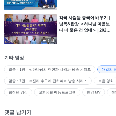
시는가?
12:43
각국 사람들 중국어 배우기 |
낭독&합창 ＜하나님 마음보
다 더 좋은 건 없네＞ | 2026
＜찬미의 소리＞
13:42
기타 영상
말씀ㆍ1권 ≪하나님의 현현과 사역≫ 낭송 시리즈
매일의 
말씀ㆍ7권 ≪진리 추구에 관하여≫ 낭송 시리즈
복음 영화
합창단 영상
교회생활 예능프로그램
찬양 MV
찬
댓글 남기기