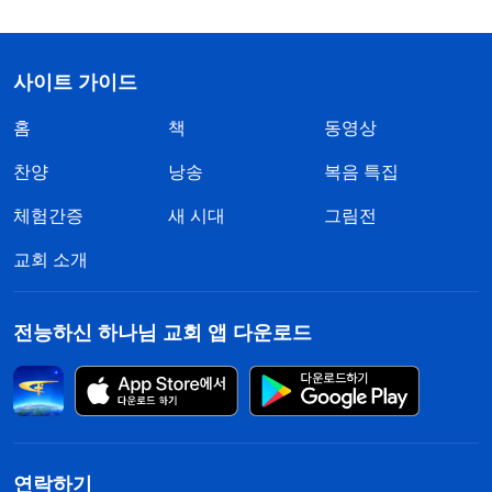
사이트 가이드
홈
책
동영상
찬양
낭송
복음 특집
체험간증
새 시대
그림전
교회 소개
전능하신 하나님 교회 앱 다운로드
연락하기