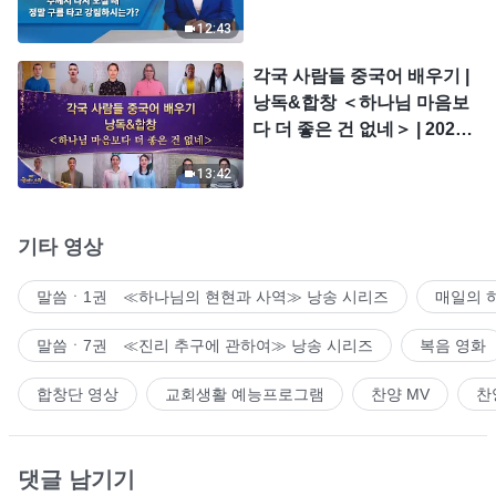
시는가?
12:43
각국 사람들 중국어 배우기 |
낭독&합창 ＜하나님 마음보
다 더 좋은 건 없네＞ | 2026
＜찬미의 소리＞
13:42
기타 영상
말씀ㆍ1권 ≪하나님의 현현과 사역≫ 낭송 시리즈
매일의 
말씀ㆍ7권 ≪진리 추구에 관하여≫ 낭송 시리즈
복음 영화
합창단 영상
교회생활 예능프로그램
찬양 MV
찬
댓글 남기기