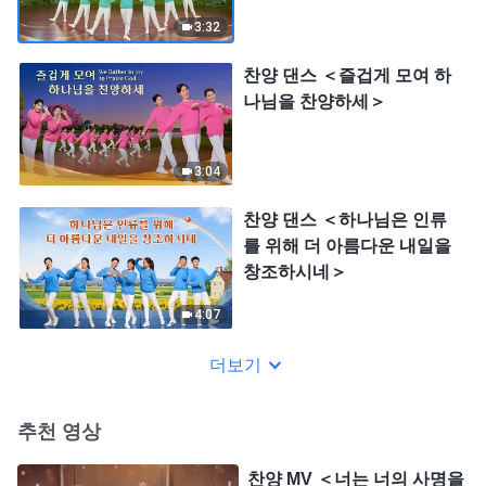
3:32
찬양 댄스 ＜즐겁게 모여 하
나님을 찬양하세＞
3:04
찬양 댄스 ＜하나님은 인류
를 위해 더 아름다운 내일을
창조하시네＞
4:07
더보기
추천 영상
찬양 MV ＜너는 너의 사명을