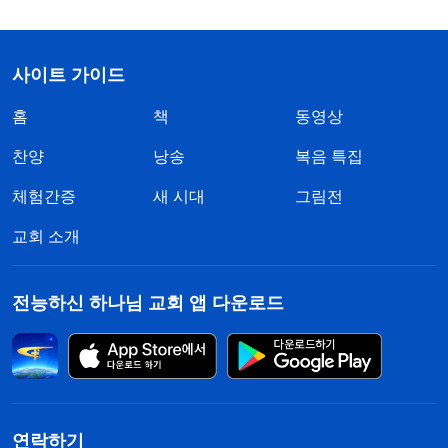
사이트 가이드
홈
책
동영상
찬양
낭송
복음 특집
체험간증
새 시대
그림전
교회 소개
전능하신 하나님 교회 앱 다운로드
연락하기