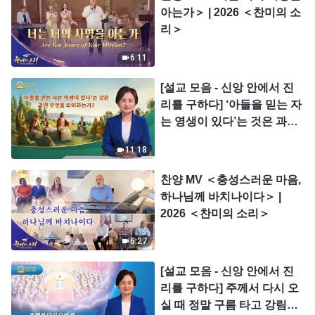
아는가＞ | 2026 ＜찬미의 소
리＞
6:11
[설교 모음 - 신앙 안에서 진
리를 구하다] ‘아들을 믿는 자
는 영생이 있다’는 것은 과연
무엇을 의미하는가?
11:18
찬양 MV ＜충성스러운 마음,
하나님께 바치나이다＞ |
2026 ＜찬미의 소리＞
6:27
[설교 모음 - 신앙 안에서 진
리를 구하다] 주께서 다시 오
실 때 정말 구름 타고 강림하