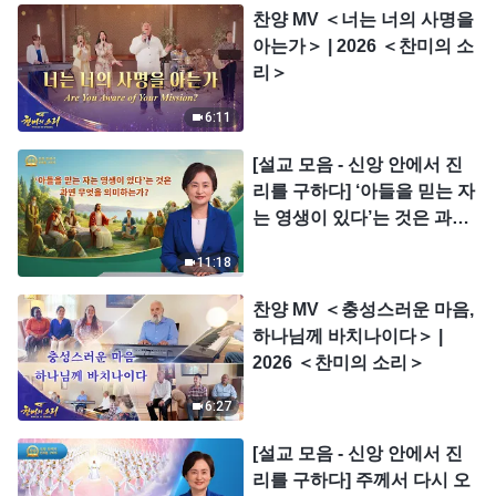
찬양 MV ＜너는 너의 사명을
아는가＞ | 2026 ＜찬미의 소
리＞
6:11
[설교 모음 - 신앙 안에서 진
리를 구하다] ‘아들을 믿는 자
는 영생이 있다’는 것은 과연
무엇을 의미하는가?
11:18
찬양 MV ＜충성스러운 마음,
하나님께 바치나이다＞ |
2026 ＜찬미의 소리＞
6:27
[설교 모음 - 신앙 안에서 진
리를 구하다] 주께서 다시 오