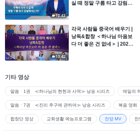
실 때 정말 구름 타고 강림하
시는가?
12:43
각국 사람들 중국어 배우기 |
낭독&합창 ＜하나님 마음보
다 더 좋은 건 없네＞ | 2026
＜찬미의 소리＞
13:42
기타 영상
말씀ㆍ1권 ≪하나님의 현현과 사역≫ 낭송 시리즈
매일의 
말씀ㆍ7권 ≪진리 추구에 관하여≫ 낭송 시리즈
복음 영화
합창단 영상
교회생활 예능프로그램
찬양 MV
찬