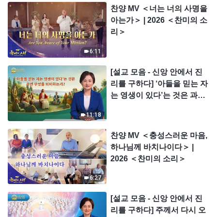
찬양 MV ＜너는 너의 사명을
아는가＞ | 2026 ＜찬미의 소
리＞
6:11
[설교 모음 - 신앙 안에서 진
리를 구하다] ‘아들을 믿는 자
는 영생이 있다’는 것은 과연
무엇을 의미하는가?
11:18
찬양 MV ＜충성스러운 마음,
하나님께 바치나이다＞ |
2026 ＜찬미의 소리＞
6:27
[설교 모음 - 신앙 안에서 진
리를 구하다] 주께서 다시 오