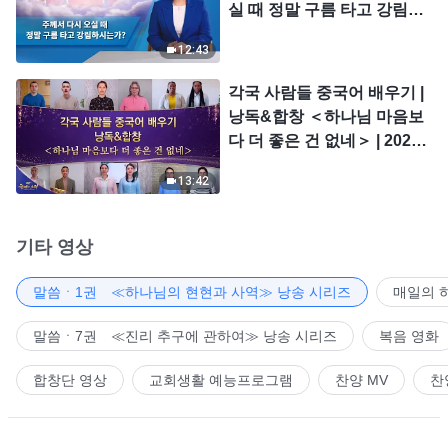
실 때 정말 구름 타고 강림하
시는가?
12:43
각국 사람들 중국어 배우기 |
낭독&합창 ＜하나님 마음보
다 더 좋은 건 없네＞ | 2026
＜찬미의 소리＞
13:42
기타 영상
말씀ㆍ1권 ≪하나님의 현현과 사역≫ 낭송 시리즈
매일의 
말씀ㆍ7권 ≪진리 추구에 관하여≫ 낭송 시리즈
복음 영화
합창단 영상
교회생활 예능프로그램
찬양 MV
찬