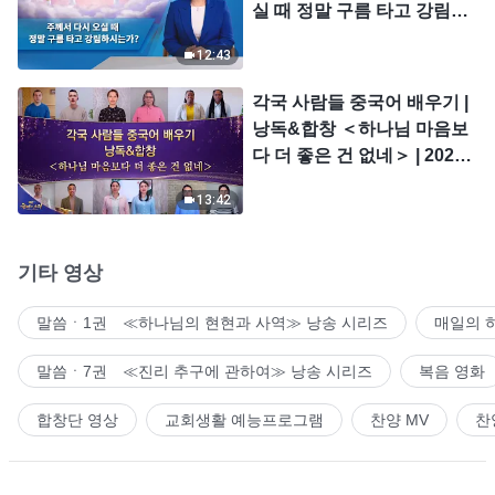
실 때 정말 구름 타고 강림하
시는가?
12:43
각국 사람들 중국어 배우기 |
낭독&합창 ＜하나님 마음보
다 더 좋은 건 없네＞ | 2026
＜찬미의 소리＞
13:42
기타 영상
말씀ㆍ1권 ≪하나님의 현현과 사역≫ 낭송 시리즈
매일의 
말씀ㆍ7권 ≪진리 추구에 관하여≫ 낭송 시리즈
복음 영화
합창단 영상
교회생활 예능프로그램
찬양 MV
찬