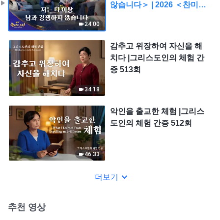
않습니다＞ | 2026 ＜찬미의
소리＞
24:00
감추고 위장하여 자신을 해
치다 |그리스도인의 체험 간
증 513회
34:18
악인을 출교한 체험 |그리스
도인의 체험 간증 512회
46:33
더보기
추천 영상