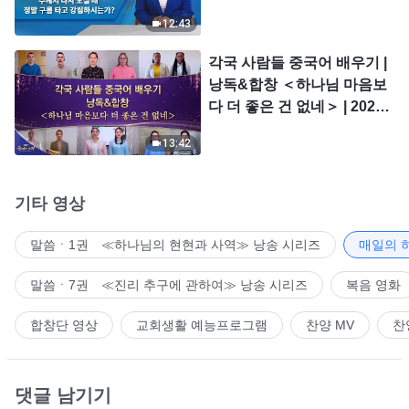
시는가?
12:43
각국 사람들 중국어 배우기 |
낭독&합창 ＜하나님 마음보
다 더 좋은 건 없네＞ | 2026
＜찬미의 소리＞
13:42
기타 영상
말씀ㆍ1권 ≪하나님의 현현과 사역≫ 낭송 시리즈
매일의 
말씀ㆍ7권 ≪진리 추구에 관하여≫ 낭송 시리즈
복음 영화
합창단 영상
교회생활 예능프로그램
찬양 MV
찬
댓글 남기기