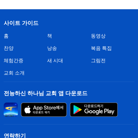
사이트 가이드
홈
책
동영상
찬양
낭송
복음 특집
체험간증
새 시대
그림전
교회 소개
전능하신 하나님 교회 앱 다운로드
연락하기