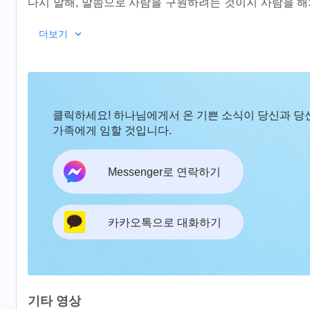
다시 말해, 말씀으로 사람을 구원하려는 것이지 사람을 해
함이다. 이렇게 사역해야만 사람이 자기 자신에 대해 알고 
―＜말씀ㆍ1권 하나님의 현현과 사역ㆍ지위의 복을
더보기
사람이 진리에 대한 깨달음을 바탕으로 진리를 실천해 성
매일의
하나님 말씀
― 하나님 알아 가기
있다. 말씀하는 사역 방식을 사용해야만 하나님과 사람 사
다. 이것은 사람을 정복하는 가장 좋은 방식이다. 사람이 
https://www.youtube.com/playlist?list=PL0i3uyIVn
역보다 더 좋은 방식은 없다. 그러므로 마지막 단계의 사
클릭하세요! 하나님에게서 온 기쁜 소식이 당신과 당
리와 비밀을 사람에게 열어 주어 하나님에게서 참도와 생명
가족에게 임할 것입니다.
이다. 하나님이 사람에게 사역하는 목적은 사람이 하나님의
이루기 위한 것이다. 그러므로 하나님은 사람을 구원하는 
Messenger로 연락하기
는 기간에는 상선벌악(賞善罰惡)을 하지 않고 각 부류 사
한 후에야 상선벌악의 사역을 하고 각 부류 사람들의 결말
들이고, 반면 구원받는 사람들은 하나님이 사람을 구원하
카카오톡으로 대화하기
을 하는 기간에 하나님은 구원 가능한 사람은 하나도 빠짐
것이기 때문이다. 하나님이 사람을 구원하는 기간에 성품의
님께 완전히 순종하지 못한 자는 모두 징벌받을 대상이 된다
두 사람들에게 열어 주어 하나님의 뜻과 하나님의 요구를 
기타 영상