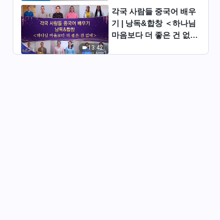
각국 사람들 중국어 배우
매일의 하나님 말씀 ― 말세 심
기 | 낭독&합창 ＜하나님
판 | 발췌문 98
마음보다 더 좋은 건 없네
13:22
＞ | 2026 ＜찬미의 소리
13:42
＞