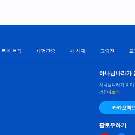
복음 특집
체험간증
새 시대
그림전
교
하나님나라가 
하나님나라가 이미
까?
더보기
카카오톡으
팔로우하기