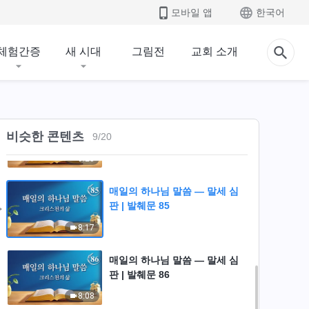
모바일 앱
한국어
6:50
체험간증
새 시대
그림전
교회 소개
매일의 하나님 말씀 ― 말세 심
판 | 발췌문 83
10:25
매일의 하나님 말씀 ― 말세 심
비슷한 콘텐츠
9
/
20
판 | 발췌문 84
9:25
매일의 하나님 말씀 ― 말세 심
판 | 발췌문 85
8:17
매일의 하나님 말씀 ― 말세 심
판 | 발췌문 86
8:08