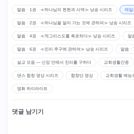
로 성품 변화에 이르게 한다. 하나님은 그저 말씀으로 사
다. 지금은 구원 사역을 하는 기간이기 때문이다. 사람이
말씀ㆍ1권 ≪하나님의 현현과 사역≫ 낭송 시리즈
매일
를 얻지 못하고 모조리 징벌받아 음부에 떨어질 것이다. 
말씀ㆍ2권 ≪하나님을 알아 가는 것에 관하여≫ 낭송 시리즈
사람이 자기 자신에 대해 알고 하나님께 순종하게 만드는 
육신
하나님에 대한 불순종을 드러낼 것이다. 하지만 하나
말씀ㆍ4권 ≪적그리스도를 폭로하다≫ 낭송 시리즈
말
구원받을 수 없을 정도로 심히 패괴된 사람들만 버리는데,
말씀ㆍ6권 ≪진리 추구에 관하여≫ 낭송 시리즈
말씀ㆍ
버릴 것이다. 그 외의 사람들은 계속 따르면서 책망과 훈계
지 못하고 점점 타락한다면, 그런 사람은 이미 구원받을 
설교 모음 ― 신앙 안에서 진리를 구하다
교회생활간증
원받을 기회가 여러 번 있다. 하나님은 사람들을 구원함에 
댄스 합창 영상 시리즈
합창단 영상
교회생활 예능
용을 베푼다. 사람이 잘못을 깨닫고 올바른 길로 돌아온다
다. 사람이 처음에 하나님을 거역할 때 하나님은 사람을 
영화 하이라이트
의 여지가 없다면 사람은 하나님께 버림받을 것이다. 하나
사람을 구원하려고 하기 때문이다. 그는 말씀으로 심판하고
다. 말씀으로 사람을 구원하는 것이 마지막 단계 사역의 목
댓글 남기기