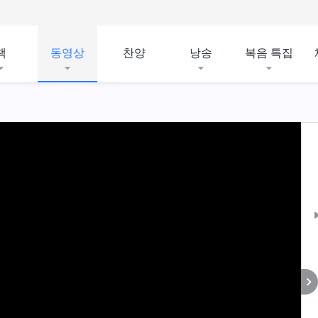
책
동영상
찬양
낭송
복음 특집