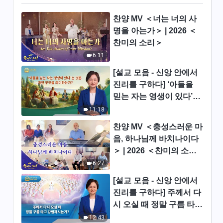
9:39
찬양 MV ＜너는 너의 사
명을 아는가＞ | 2026 ＜
매일의 하나님 말씀 ― 말세 심
찬미의 소리＞
판 | 발췌문 92
6:11
14:08
[설교 모음 - 신앙 안에서
진리를 구하다] ‘아들을
매일의 하나님 말씀 ― 말세 심
믿는 자는 영생이 있다’는
판 | 발췌문 93
것은 과연 무엇을 의미하
11:18
6:18
는가?
찬양 MV ＜충성스러운 마
매일의 하나님 말씀 ― 말세 심
음, 하나님께 바치나이다
판 | 발췌문 95
＞ | 2026 ＜찬미의 소리
＞
10:54
6:27
[설교 모음 - 신앙 안에서
매일의 하나님 말씀 ― 말세 심
진리를 구하다] 주께서 다
판 | 발췌문 97
시 오실 때 정말 구름 타고
8:07
강림하시는가?
12:43