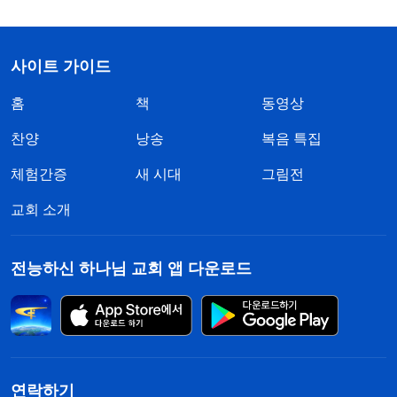
사이트 가이드
홈
책
동영상
찬양
낭송
복음 특집
체험간증
새 시대
그림전
교회 소개
전능하신 하나님 교회 앱 다운로드
연락하기