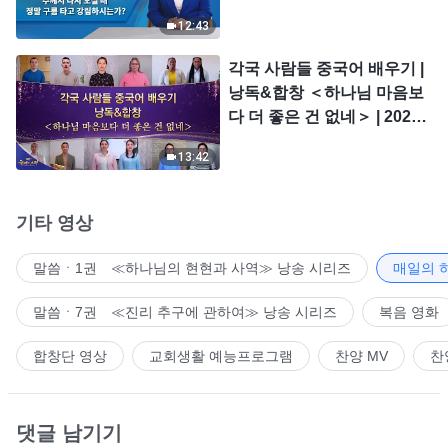
시는가?
12:43
각국 사람들 중국어 배우기 |
낭독&합창 ＜하나님 마음보
다 더 좋은 건 없네＞ | 2026
＜찬미의 소리＞
13:42
기타 영상
말씀ㆍ1권 ≪하나님의 현현과 사역≫ 낭송 시리즈
매일의 
말씀ㆍ7권 ≪진리 추구에 관하여≫ 낭송 시리즈
복음 영화
합창단 영상
교회생활 예능프로그램
찬양 MV
찬
댓글 남기기