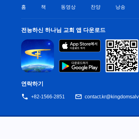
홈
책
동영상
찬양
낭송
전능하신 하나님 교회 앱 다운로드
연락하기
+82-1566-2851
contact.kr@kingdomsalv
공지
이용약관
개인정보처리방침
저작권 명시
쿠
공유
성경은 개역한글에서 인용하였습니다. 이 사이트에는 부분적