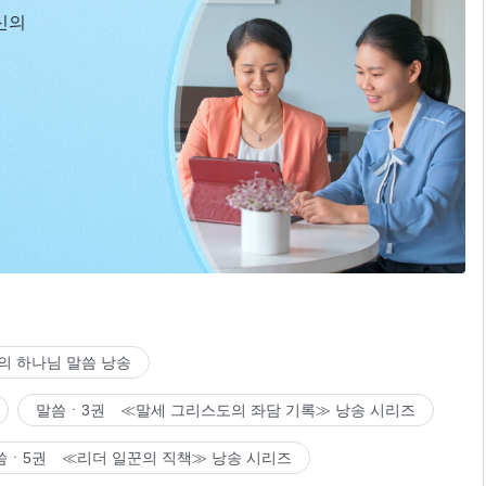
신의
의 하나님 말씀 낭송
말씀ㆍ3권 ≪말세 그리스도의 좌담 기록≫ 낭송 시리즈
씀ㆍ5권 ≪리더 일꾼의 직책≫ 낭송 시리즈