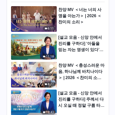
＞ (제 4 부)
28:21
찬양 MV ＜너는 너의 사
명을 아는가＞ | 2026 ＜
전능하신 하나님 말씀 낭송 ＜어
찬미의 소리＞
떻게 진리를 추구해야 하는가(7)
6:11
＞ (제 5 부)
26:12
[설교 모음 - 신앙 안에서
진리를 구하다] ‘아들을
전능하신 하나님 말씀 낭송 ＜어
믿는 자는 영생이 있다’는
떻게 진리를 추구해야 하는가(7)
것은 과연 무엇을 의미하
＞ (제 6 부)
11:18
32:31
는가?
찬양 MV ＜충성스러운 마
전능하신 하나님 말씀 낭송 ＜어
음, 하나님께 바치나이다
떻게 진리를 추구해야 하는가(8)
＞ | 2026 ＜찬미의 소리
＞ (제 1 부)
＞
22:22
6:27
[설교 모음 - 신앙 안에서
전능하신 하나님 말씀 낭송 ＜어
진리를 구하다] 주께서 다
떻게 진리를 추구해야 하는가(8)
시 오실 때 정말 구름 타고
＞ (제 2 부)
41:48
강림하시는가?
12:43