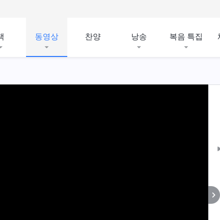
책
동영상
찬양
낭송
복음 특집