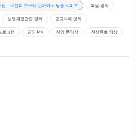
7권 ≪진리 추구에 관하여≫ 낭송 시리즈
복음 영화
생명체험간증 영화
종교박해 영화
프로그램
찬양 MV
찬양 동영상
진상폭로 영상