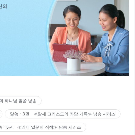
신의
의 하나님 말씀 낭송
말씀ㆍ3권 ≪말세 그리스도의 좌담 기록≫ 낭송 시리즈
씀ㆍ5권 ≪리더 일꾼의 직책≫ 낭송 시리즈