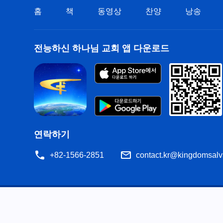
홈
책
동영상
찬양
낭송
전능하신 하나님 교회 앱 다운로드
연락하기
+82-1566-2851
contact.kr@kingdomsalv
공지
이용약관
개인정보처리방침
저작권 명시
쿠
공유
성경은 개역한글에서 인용하였습니다. 이 사이트에는 부분적