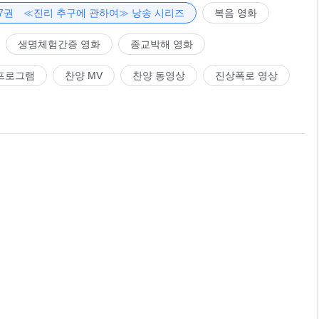
7권 ≪진리 추구에 관하여≫ 낭송 시리즈
복음 영화
생명체험간증 영화
종교박해 영화
프로그램
찬양 MV
찬양 동영상
진상폭로 영상