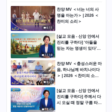
전능하신 하나님 말씀 낭송 ＜어
떻게 진리를 추구해야 하는가
찬양 MV ＜너는 너의 사
(16)＞ (제 3 부)
명을 아는가＞ | 2026 ＜
33:52
찬미의 소리＞
6:11
전능하신 하나님 말씀 낭송 ＜어
떻게 진리를 추구해야 하는가
[설교 모음 - 신앙 안에서
(16)＞ (제 4 부)
29:36
진리를 구하다] ‘아들을
믿는 자는 영생이 있다’는
전능하신 하나님 말씀 낭송 ＜어
것은 과연 무엇을 의미하
11:18
떻게 진리를 추구해야 하는가
는가?
찬양 MV ＜충성스러운 마
(16)＞ (제 5 부)
44:38
음, 하나님께 바치나이다
＞ | 2026 ＜찬미의 소리
전능하신 하나님 말씀 낭송 ＜어
＞
6:27
떻게 진리를 추구해야 하는가
(17)＞ (제 1 부)
[설교 모음 - 신앙 안에서
47:31
진리를 구하다] 주께서 다
시 오실 때 정말 구름 타고
전능하신 하나님 말씀 낭송 ＜어
떻게 진리를 추구해야 하는가
강림하시는가?
12:43