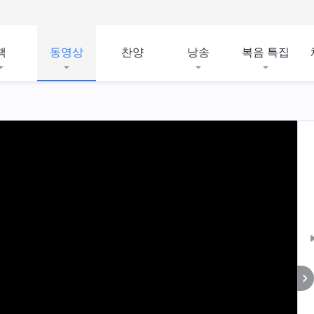
책
동영상
찬양
낭송
복음 특집