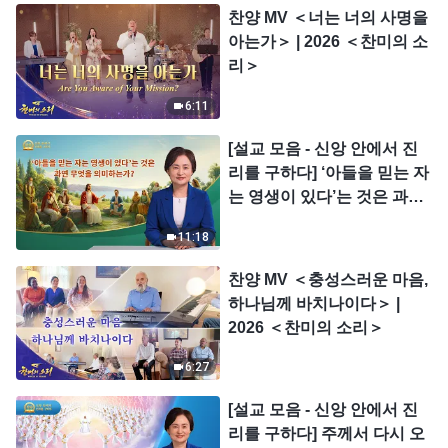
찬양 MV ＜너는 너의 사명을
아는가＞ | 2026 ＜찬미의 소
리＞
6:11
[설교 모음 - 신앙 안에서 진
리를 구하다] ‘아들을 믿는 자
는 영생이 있다’는 것은 과연
무엇을 의미하는가?
11:18
찬양 MV ＜충성스러운 마음,
하나님께 바치나이다＞ |
2026 ＜찬미의 소리＞
6:27
[설교 모음 - 신앙 안에서 진
리를 구하다] 주께서 다시 오