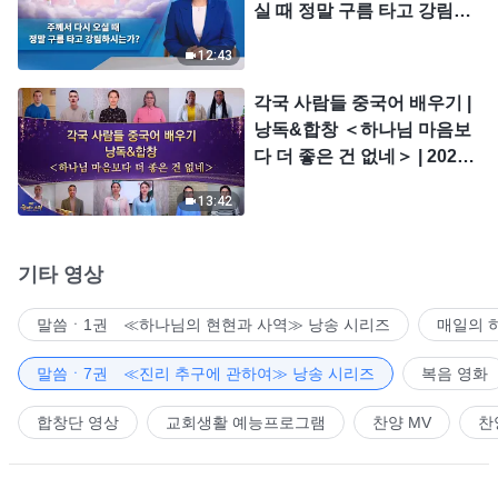
실 때 정말 구름 타고 강림하
시는가?
12:43
각국 사람들 중국어 배우기 |
낭독&합창 ＜하나님 마음보
다 더 좋은 건 없네＞ | 2026
＜찬미의 소리＞
13:42
기타 영상
말씀ㆍ1권 ≪하나님의 현현과 사역≫ 낭송 시리즈
매일의 
말씀ㆍ7권 ≪진리 추구에 관하여≫ 낭송 시리즈
복음 영화
합창단 영상
교회생활 예능프로그램
찬양 MV
찬