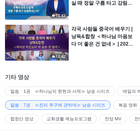
실 때 정말 구름 타고 강림하
시는가?
12:43
각국 사람들 중국어 배우기 |
낭독&합창 ＜하나님 마음보
다 더 좋은 건 없네＞ | 2026
＜찬미의 소리＞
13:42
기타 영상
말씀ㆍ1권 ≪하나님의 현현과 사역≫ 낭송 시리즈
매일의 
말씀ㆍ7권 ≪진리 추구에 관하여≫ 낭송 시리즈
복음 영화
합창단 영상
교회생활 예능프로그램
찬양 MV
찬