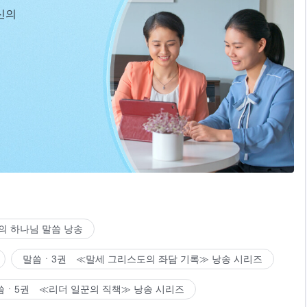
신의
의 하나님 말씀 낭송
말씀ㆍ3권 ≪말세 그리스도의 좌담 기록≫ 낭송 시리즈
씀ㆍ5권 ≪리더 일꾼의 직책≫ 낭송 시리즈