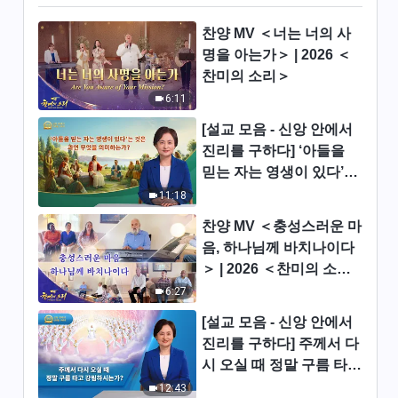
찬양 MV ＜너는 너의 사
진리 추구에 관하여 ＜어떻게 진
명을 아는가＞ | 2026 ＜
리를 추구해야 하는가(19)＞ (제
4부)
찬미의 소리＞
1:09:20
6:11
진리 추구에 관하여 ＜어떻게 진
[설교 모음 - 신앙 안에서
리를 추구해야 하는가(20)＞ (제
진리를 구하다] ‘아들을
1부)
믿는 자는 영생이 있다’는
35:02
것은 과연 무엇을 의미하
11:18
진리 추구에 관하여 ＜어떻게 진
는가?
찬양 MV ＜충성스러운 마
리를 추구해야 하는가(20)＞ (제
음, 하나님께 바치나이다
2부)
54:08
＞ | 2026 ＜찬미의 소리
＞
6:27
진리 추구에 관하여 ＜어떻게 진
리를 추구해야 하는가(20)＞ (제
[설교 모음 - 신앙 안에서
3부)
진리를 구하다] 주께서 다
40:54
시 오실 때 정말 구름 타고
강림하시는가?
12:43
진리 추구에 관하여 ＜어떻게 진