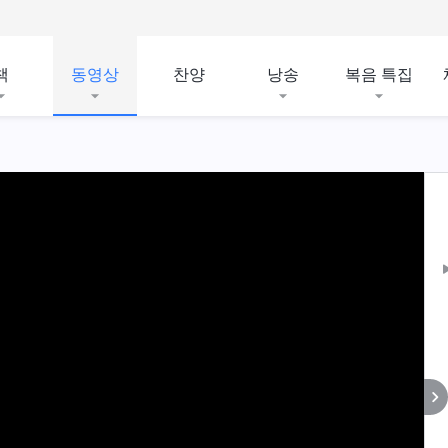
책
동영상
찬양
낭송
복음 특집