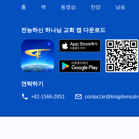
홈
책
동영상
찬양
낭송
전능하신 하나님 교회 앱 다운로드
연락하기
+82-1566-2851
contact.kr@kingdomsalv
공지
이용약관
개인정보처리방침
저작권 명시
쿠
공유
성경은 개역한글에서 인용하였습니다. 이 사이트에는 부분적