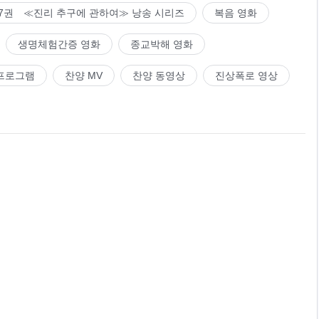
7권 ≪진리 추구에 관하여≫ 낭송 시리즈
복음 영화
생명체험간증 영화
종교박해 영화
프로그램
찬양 MV
찬양 동영상
진상폭로 영상