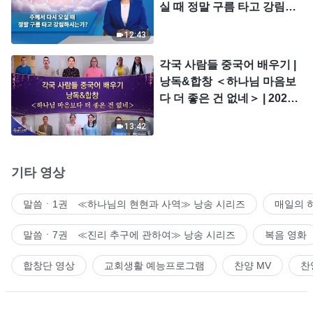
실 때 정말 구름 타고 강림하
시는가?
12:43
각국 사람들 중국어 배우기 |
낭독&합창 ＜하나님 마음보
다 더 좋은 건 없네＞ | 2026
＜찬미의 소리＞
13:42
기타 영상
말씀ㆍ1권 ≪하나님의 현현과 사역≫ 낭송 시리즈
매일의 
말씀ㆍ7권 ≪진리 추구에 관하여≫ 낭송 시리즈
복음 영화
합창단 영상
교회생활 예능프로그램
찬양 MV
찬