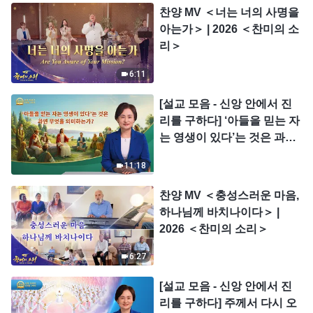
찬양 MV ＜너는 너의 사명을
아는가＞ | 2026 ＜찬미의 소
리＞
6:11
[설교 모음 - 신앙 안에서 진
리를 구하다] ‘아들을 믿는 자
는 영생이 있다’는 것은 과연
무엇을 의미하는가?
11:18
찬양 MV ＜충성스러운 마음,
하나님께 바치나이다＞ |
2026 ＜찬미의 소리＞
6:27
[설교 모음 - 신앙 안에서 진
리를 구하다] 주께서 다시 오