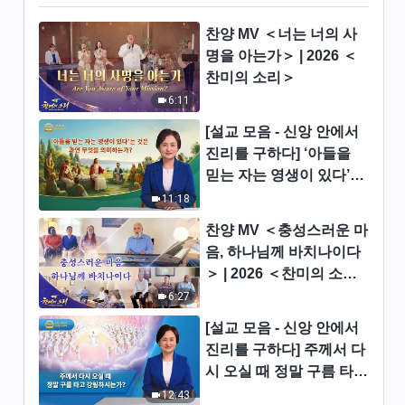
찬양 MV ＜너는 너의 사
진리 추구에 관하여 ＜어떻게 진
명을 아는가＞ | 2026 ＜
리를 추구해야 하는가(18)＞ (제
2부)
찬미의 소리＞
53:46
6:11
진리 추구에 관하여 ＜어떻게 진
[설교 모음 - 신앙 안에서
리를 추구해야 하는가(18)＞ (제
진리를 구하다] ‘아들을
3부)
믿는 자는 영생이 있다’는
54:14
것은 과연 무엇을 의미하
11:18
진리 추구에 관하여 ＜어떻게 진
는가?
찬양 MV ＜충성스러운 마
리를 추구해야 하는가(18)＞ (제
음, 하나님께 바치나이다
4부)
50:23
＞ | 2026 ＜찬미의 소리
＞
6:27
진리 추구에 관하여 ＜어떻게 진
리를 추구해야 하는가(19)＞ (제
[설교 모음 - 신앙 안에서
1부)
진리를 구하다] 주께서 다
49:59
시 오실 때 정말 구름 타고
강림하시는가?
12:43
진리 추구에 관하여 ＜어떻게 진