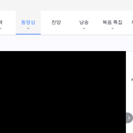
책
동영상
찬양
낭송
복음 특집