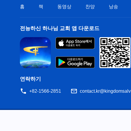
홈
책
동영상
찬양
낭송
전능하신 하나님 교회 앱 다운로드
연락하기
+82-1566-2851
contact.kr@kingdomsalv
공지
이용약관
개인정보처리방침
저작권 명시
쿠
공유
성경은 개역한글에서 인용하였습니다. 이 사이트에는 부분적