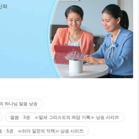
신의
의 하나님 말씀 낭송
말씀ㆍ3권 ≪말세 그리스도의 좌담 기록≫ 낭송 시리즈
씀ㆍ5권 ≪리더 일꾼의 직책≫ 낭송 시리즈