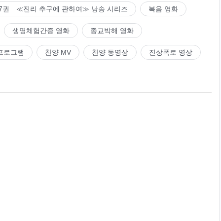
7권 ≪진리 추구에 관하여≫ 낭송 시리즈
복음 영화
생명체험간증 영화
종교박해 영화
프로그램
찬양 MV
찬양 동영상
진상폭로 영상