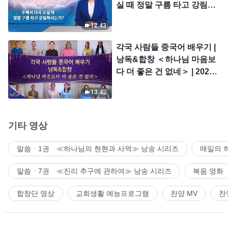
실 때 정말 구름 타고 강림하
시는가?
12:43
각국 사람들 중국어 배우기 |
낭독&합창 ＜하나님 마음보
다 더 좋은 건 없네＞ | 2026
＜찬미의 소리＞
13:42
기타 영상
말씀ㆍ1권 ≪하나님의 현현과 사역≫ 낭송 시리즈
매일의 
말씀ㆍ7권 ≪진리 추구에 관하여≫ 낭송 시리즈
복음 영화
합창단 영상
교회생활 예능프로그램
찬양 MV
찬