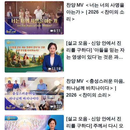
찬양 MV ＜너는 너의 사명을
아는가＞ | 2026 ＜찬미의 소
리＞
6:11
[설교 모음 - 신앙 안에서 진
리를 구하다] ‘아들을 믿는 자
는 영생이 있다’는 것은 과연
무엇을 의미하는가?
11:18
찬양 MV ＜충성스러운 마음,
하나님께 바치나이다＞ |
2026 ＜찬미의 소리＞
6:27
[설교 모음 - 신앙 안에서 진
리를 구하다] 주께서 다시 오