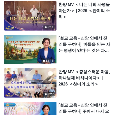
찬양 MV ＜너는 너의 사명을
아는가＞ | 2026 ＜찬미의 소
리＞
6:11
[설교 모음 - 신앙 안에서 진
리를 구하다] ‘아들을 믿는 자
는 영생이 있다’는 것은 과연
무엇을 의미하는가?
11:18
찬양 MV ＜충성스러운 마음,
하나님께 바치나이다＞ |
2026 ＜찬미의 소리＞
6:27
[설교 모음 - 신앙 안에서 진
리를 구하다] 주께서 다시 오