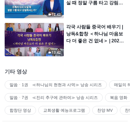
실 때 정말 구름 타고 강림하
시는가?
12:43
각국 사람들 중국어 배우기 |
낭독&합창 ＜하나님 마음보
다 더 좋은 건 없네＞ | 2026
＜찬미의 소리＞
13:42
기타 영상
말씀ㆍ1권 ≪하나님의 현현과 사역≫ 낭송 시리즈
매일의 
말씀ㆍ7권 ≪진리 추구에 관하여≫ 낭송 시리즈
복음 영화
합창단 영상
교회생활 예능프로그램
찬양 MV
찬