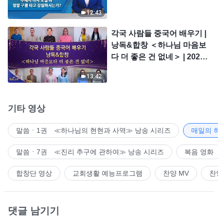
시는가?
12:43
각국 사람들 중국어 배우기 |
낭독&합창 ＜하나님 마음보
다 더 좋은 건 없네＞ | 2026
＜찬미의 소리＞
13:42
기타 영상
말씀ㆍ1권 ≪하나님의 현현과 사역≫ 낭송 시리즈
매일의 
말씀ㆍ7권 ≪진리 추구에 관하여≫ 낭송 시리즈
복음 영화
합창단 영상
교회생활 예능프로그램
찬양 MV
찬
댓글 남기기