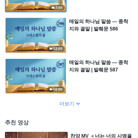
7:55
매일의 하나님 말씀 ― 종착
지와 결말 | 발췌문 586
12:00
매일의 하나님 말씀 ― 종착
지와 결말 | 발췌문 587
10:06
더보기
추천 영상
찬양 MV ＜너는 너의 사명을