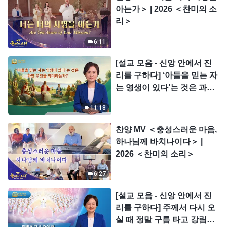
아는가＞ | 2026 ＜찬미의 소
리＞
6:11
[설교 모음 - 신앙 안에서 진
리를 구하다] ‘아들을 믿는 자
는 영생이 있다’는 것은 과연
무엇을 의미하는가?
11:18
찬양 MV ＜충성스러운 마음,
하나님께 바치나이다＞ |
2026 ＜찬미의 소리＞
6:27
[설교 모음 - 신앙 안에서 진
리를 구하다] 주께서 다시 오
실 때 정말 구름 타고 강림하