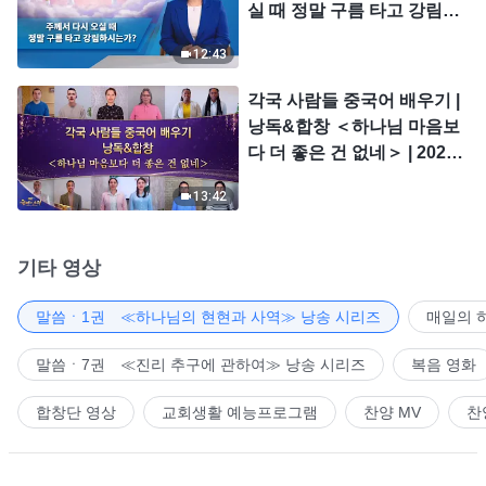
실 때 정말 구름 타고 강림하
시는가?
12:43
각국 사람들 중국어 배우기 |
낭독&합창 ＜하나님 마음보
다 더 좋은 건 없네＞ | 2026
＜찬미의 소리＞
13:42
기타 영상
말씀ㆍ1권 ≪하나님의 현현과 사역≫ 낭송 시리즈
매일의 
말씀ㆍ7권 ≪진리 추구에 관하여≫ 낭송 시리즈
복음 영화
합창단 영상
교회생활 예능프로그램
찬양 MV
찬