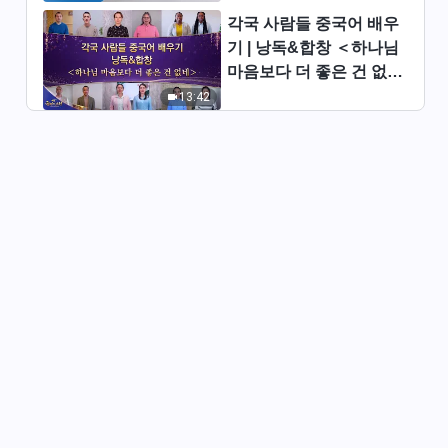
람의 삶을 정상으로 회복시켜 사
각국 사람들 중국어 배우
람을 아름다운 종착지로 이끌어
49:09
간다＞(하)
기 | 낭독&합창 ＜하나님
마음보다 더 좋은 건 없네
전능하신 하나님 말씀 낭송 ＜하
＞ | 2026 ＜찬미의 소리
13:42
나님은 사람과 함께 안식에 들어
＞
갈 것이다＞
1:08:11