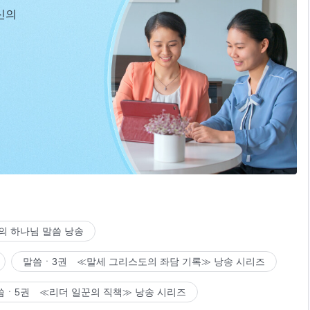
신의
의 하나님 말씀 낭송
말씀ㆍ3권 ≪말세 그리스도의 좌담 기록≫ 낭송 시리즈
씀ㆍ5권 ≪리더 일꾼의 직책≫ 낭송 시리즈