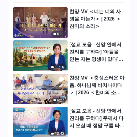
전능하신 하나님 말씀 낭송 ＜하
찬양 MV ＜너는 너의 사
나님의 사역과 사람의 실행 ＞
명을 아는가＞ | 2026 ＜
(하)
찬미의 소리＞
43:09
6:11
전능하신 하나님 말씀 낭송 ＜하
[설교 모음 - 신앙 안에서
나님의 사역과 사람의 실행＞
진리를 구하다] ‘아들을
(상)
37:08
믿는 자는 영생이 있다’는
것은 과연 무엇을 의미하
11:18
전능하신 하나님 말씀 낭송 ＜그
는가?
리스도의 본질은 하나님 아버지
찬양 MV ＜충성스러운 마
의 뜻에 순종하는 것이다＞
음, 하나님께 바치나이다
37:58
＞ | 2026 ＜찬미의 소리
＞
6:27
전능하신 하나님 말씀 낭송 ＜사
람의 삶을 정상으로 회복시켜 사
[설교 모음 - 신앙 안에서
람을 아름다운 종착지로 이끌어
32:04
진리를 구하다] 주께서 다
간다＞(상)
시 오실 때 정말 구름 타고
전능하신 하나님 말씀 낭송 ＜사
강림하시는가?
12:43