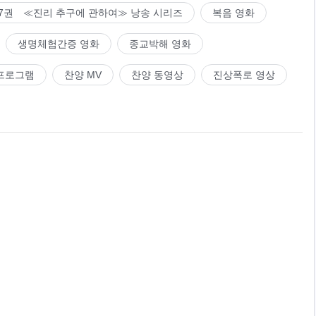
7권 ≪진리 추구에 관하여≫ 낭송 시리즈
복음 영화
생명체험간증 영화
종교박해 영화
프로그램
찬양 MV
찬양 동영상
진상폭로 영상