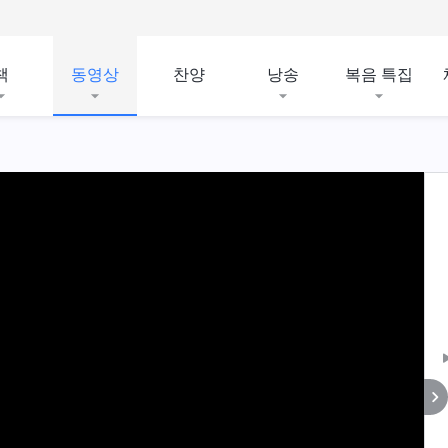
책
동영상
찬양
낭송
복음 특집