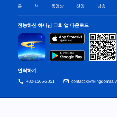
홈
책
동영상
찬양
낭송
전능하신 하나님 교회 앱 다운로드
연락하기
+82-1566-2851
contact.kr@kingdomsalv
공지
이용약관
개인정보처리방침
저작권 명시
쿠
공유
성경은 개역한글에서 인용하였습니다. 이 사이트에는 부분적